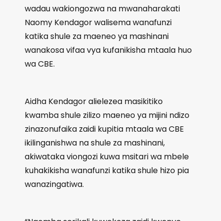
wadau wakiongozwa na mwanaharakati
Naomy Kendagor walisema wanafunzi
katika shule za maeneo ya mashinani
wanakosa vifaa vya kufanikisha mtaala huo
wa CBE.
Aidha Kendagor alielezea masikitiko
kwamba shule zilizo maeneo ya mijini ndizo
zinazonufaika zaidi kupitia mtaala wa CBE
ikilinganishwa na shule za mashinani,
akiwataka viongozi kuwa msitari wa mbele
kuhakikisha wanafunzi katika shule hizo pia
wanazingatiwa.