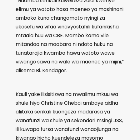
“Naomba serikali kuwekeza zaidi kwenye
elimu ya watoto hasa maeneo ya mashinani
ambako kuna changamoto nyingi za
ukosefu wa vifaa vinavyostahili kufanikisha
mtaala huu wa CBE. Mambo kama vile
mitandao na maabara ni ndoto huku na
tunatarajia kwamba hawa watoto wawe
viwango sawa na wale wa maeneo ya mijini,”
alisema Bi. Kendagor.
Kauli yake ilisisitizwa na mwalimu mkuu wa
shule hiyo Christine Cheboi ambaye aidha
aliitaka serikali kuongeza madarasa ya
wanafunzi wa shule ya sekondari msingi JSS,
ili kuwapa fursa wanafunzi wanaojiunga na
kiwango hicho kuendeleza masomo