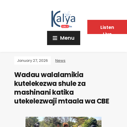
Listen
Live
Menu
January 27, 2026
News
Wadau walalamikia
kutelekezwa shule za
mashinani katika
utekelezwaji mtaala wa CBE