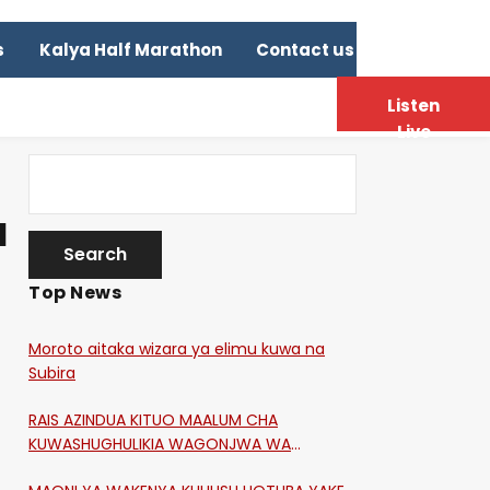
s
Kalya Half Marathon
Contact us
Listen
Live
a
Top News
Moroto aitaka wizara ya elimu kuwa na
Subira
RAIS AZINDUA KITUO MAALUM CHA
KUWASHUGHULIKIA WAGONJWA WA
CORONA