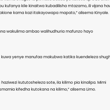
bu kufanya kile kinaitwa kubadilisha mtazamo, ili vijana h
wakione kama kazi itakayowapa mapato,” alisema Kinyale.
vijana wakulima ambao walihudhuria mafunzo hayo
yo kuwa yenye manufaa makubwa katika kuendeleza shugh
haziwezi kututosheleza sote, ila kilimo pia kinalipa. Mimi
isismamia kifedha kutokana na kilimo,” alisema Limo.