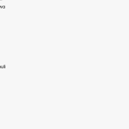
awa
uli