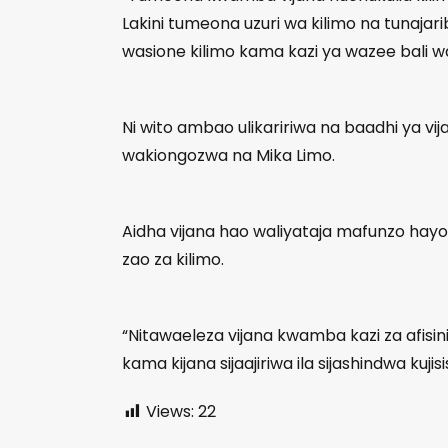
Lakini tumeona uzuri wa kilimo na tunajari
wasione kilimo kama kazi ya wazee bali 
Ni wito ambao ulikaririwa na baadhi ya 
wakiongozwa na Mika Limo.
Aidha vijana hao waliyataja mafunzo ha
zao za kilimo.
“Nitawaeleza vijana kwamba kazi za afisini 
kama kijana sijaajiriwa ila sijashindwa kuj
Views:
22