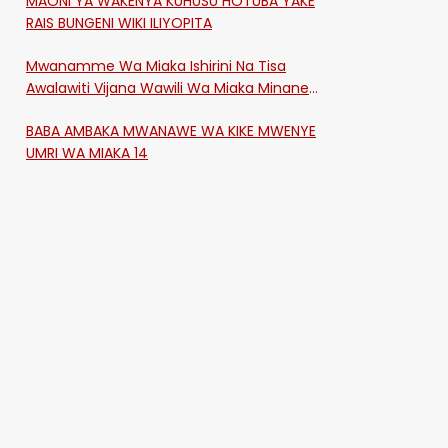
MAONI YA WAKENYA KUHUSU HOTUBA YAKE
RAIS BUNGENI WIKI ILIYOPITA
Mwanamme Wa Miaka Ishirini Na Tisa
Awalawiti Vijana Wawili Wa Miaka Minane
Na Saba Mtawalia Katika Mtaa Wa
BABA AMBAKA MWANAWE WA KIKE MWENYE
Shikangania, Kakamega
UMRI WA MIAKA 14