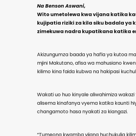
Na Benson Aswani,
Wito umetolewa kwa vijana katika kaun
kujipatia riziki za kila siku badala y
zimekuwa nadra kupatikana katika enz
Akizungumza baada ya hafla ya kutoa m
mjini Makutano, afisa wa mahusiano kwe
kilimo kina faida kubwa na hakipasi kuchuk
Wakati uo huo kinyale aliwahimiza wakazi
alisema kinafanya vyema katika kaunti h
changamoto hasa nyakati za kiangazi.
“Tumeona kwamba vijana huchukulia kilimo 