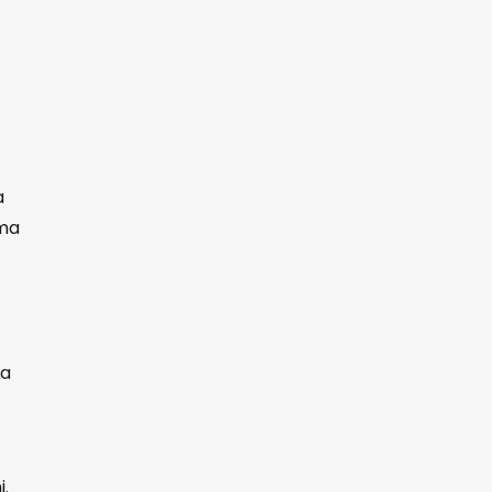
a
ema
na
i.