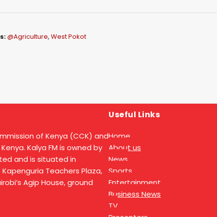
s:
@Agriculture
,
West Pokot
Useful Links
ommission of Kenya (CCK) and
Home
 Kenya. Kalya FM is owned by
About us
ed and is situated in
News
t Kapenguria Teachers Plaza,
Sports
Nairobi’s Agip House, ground
Entertainment
Business News
TV