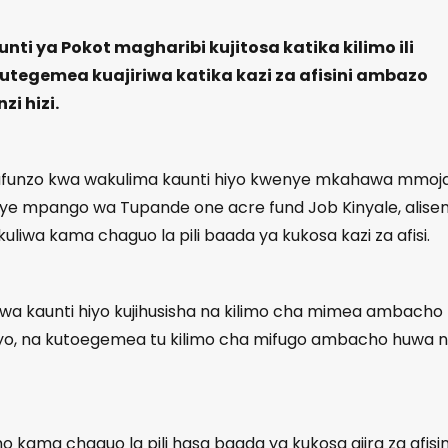
ti ya Pokot magharibi kujitosa katika kilimo ili
a kutegemea kuajiriwa katika kazi za afisini ambazo
i hizi.
afunzo kwa wakulima kaunti hiyo kwenye mkahawa mmoj
nye mpango wa Tupande one acre fund Job Kinyale, alis
uliwa kama chaguo la pili baada ya kukosa kazi za afisi.
 wa kaunti hiyo kujihusisha na kilimo cha mimea ambacho
iyo, na kutoegemea tu kilimo cha mifugo ambacho huwa 
kama chaguo la pili hasa baada ya kukosa ajira za afisin