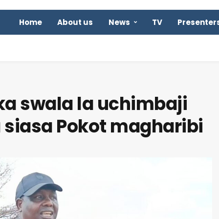
Home
About us
News
TV
Presenter
a swala la uchimbaji
 siasa Pokot magharibi