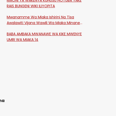
MAONI YA WAKENYA KUHUSU HOTUBA YAKE
RAIS BUNGENI WIKI ILIYOPITA
Mwanamme Wa Miaka Ishirini Na Tisa
Awalawiti Vijana Wawili Wa Miaka Minane
Na Saba Mtawalia Katika Mtaa Wa
BABA AMBAKA MWANAWE WA KIKE MWENYE
Shikangania, Kakamega
UMRI WA MIAKA 14
ima