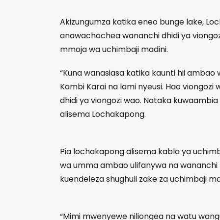
Akizungumza katika eneo bunge lake, Loc
anawachochea wananchi dhidi ya viongoz
mmoja wa uchimbaji madini.
“Kuna wanasiasa katika kaunti hii ambao 
Kambi Karai na lami nyeusi. Hao viong
dhidi ya viongozi wao. Nataka kuwaambia
alisema Lochakapong.
Pia lochakapong alisema kabla ya uchimbaj
wa umma ambao ulifanywa na wananchi 
kuendeleza shughuli zake za uchimbaji ma
“Mimi mwenyewe niliongea na watu wangu