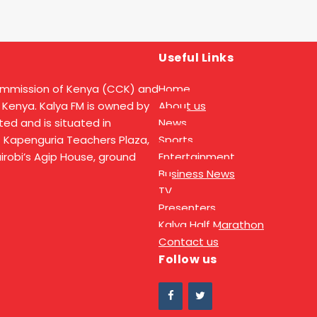
Useful Links
ommission of Kenya (CCK) and
Home
 Kenya. Kalya FM is owned by
About us
ed and is situated in
News
t Kapenguria Teachers Plaza,
Sports
Nairobi’s Agip House, ground
Entertainment
Business News
TV
Presenters
Kalya Half Marathon
Contact us
Follow us