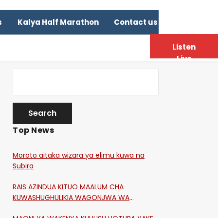
s
Kalya Half Marathon
Contact us
Listen
Live
Top News
Moroto aitaka wizara ya elimu kuwa na
Subira
RAIS AZINDUA KITUO MAALUM CHA
KUWASHUGHULIKIA WAGONJWA WA
CORONA