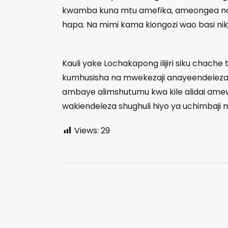
kwamba kuna mtu amefika, ameongea na 
hapa. Na mimi kama kiongozi wao basi ni
Kauli yake Lochakapong ilijiri siku chach
kumhusisha na mwekezaji anayeendeleza 
ambaye alimshutumu kwa kile alidai a
wakiendeleza shughuli hiyo ya uchimbaji m
Views:
29