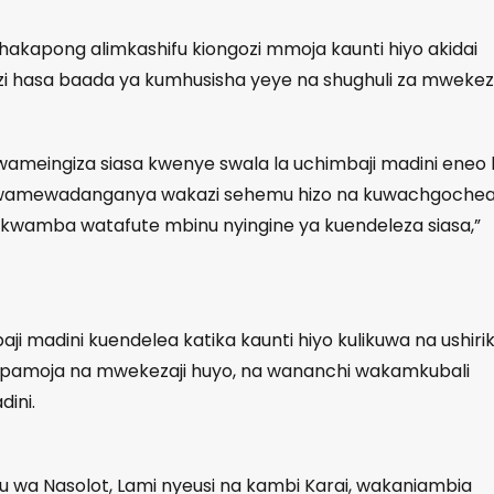
hakapong alimkashifu kiongozi mmoja kaunti hiyo akidai
i hasa baada ya kumhusisha yeye na shughuli za mwekeza
wameingiza siasa kwenye swala la uchimbaji madini eneo 
ozi wamewadanganya wakazi sehemu hizo na kuwachgoche
 kwamba watafute mbinu nyingine ya kuendeleza siasa,”
i madini kuendelea katika kaunti hiyo kulikuwa na ushirik
pamoja na mwekezaji huyo, na wananchi wakamkubali
dini.
 wa Nasolot, Lami nyeusi na kambi Karai, wakaniambia