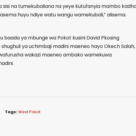
sisi na tumekubaliana na yeye kutufanyia mambo kadh
kasema huyu ndiye watu wangu wamekubali,” alisema.
e tu baada ya mbunge wa Pokot kusini David Pkosing
shughuli ya uchimbaji madini maeneo hayo Okech Salah,
mewafurusha wakazi maeneo ambako wamekuwa
adini.
Tags:
West Pokot