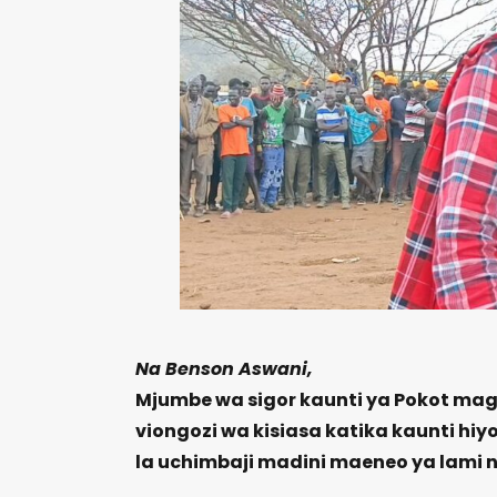
Na Benson Aswani,
Mjumbe wa sigor kaunti ya Pokot ma
viongozi wa kisiasa katika kaunti hi
la uchimbaji madini maeneo ya lami n