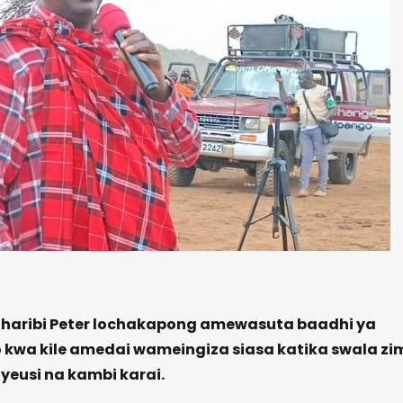
gharibi Peter lochakapong amewasuta baadhi ya
yo kwa kile amedai wameingiza siasa katika swala z
yeusi na kambi karai.