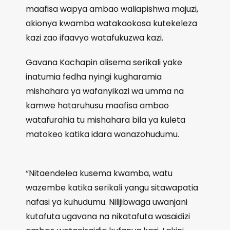
maafisa wapya ambao waliapishwa majuzi,
akionya kwamba watakaokosa kutekeleza
kazi zao ifaavyo watafukuzwa kazi.
Gavana Kachapin alisema serikali yake
inatumia fedha nyingi kugharamia
mishahara ya wafanyikazi wa umma na
kamwe hataruhusu maafisa ambao
watafurahia tu mishahara bila ya kuleta
matokeo katika idara wanazohudumu.
“Nitaendelea kusema kwamba, watu
wazembe katika serikali yangu sitawapatia
nafasi ya kuhudumu. Nilijibwaga uwanjani
kutafuta ugavana na nikatafuta wasaidizi