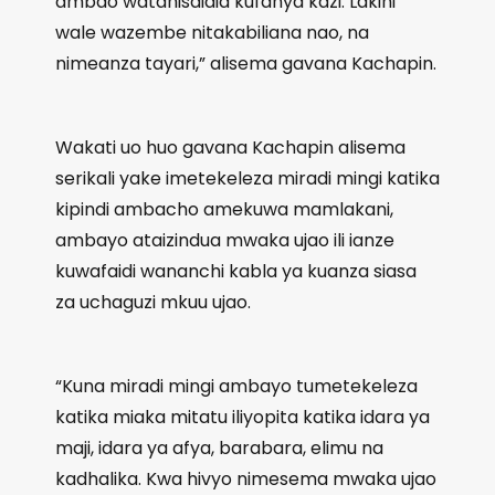
ambao watanisaidia kufanya kazi. Lakini
wale wazembe nitakabiliana nao, na
nimeanza tayari,” alisema gavana Kachapin.
Wakati uo huo gavana Kachapin alisema
serikali yake imetekeleza miradi mingi katika
kipindi ambacho amekuwa mamlakani,
ambayo ataizindua mwaka ujao ili ianze
kuwafaidi wananchi kabla ya kuanza siasa
za uchaguzi mkuu ujao.
“Kuna miradi mingi ambayo tumetekeleza
katika miaka mitatu iliyopita katika idara ya
maji, idara ya afya, barabara, elimu na
kadhalika. Kwa hivyo nimesema mwaka ujao