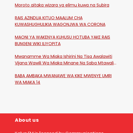
Moroto aitaka wizara ya elimu kuwa na Subira
RAIS AZINDUA KITUO MAALUM CHA
KUWASHUGHULIKIA WAGONJWA WA CORONA
MAONI YA WAKENYA KUHUSU HOTUBA YAKE RAIS
BUNGENI WIKI ILIYOPITA
Mwanamme Wa Miaka Ishirini Na Tisa Awalawiti
Vijana Wawili Wa Miaka Minane Na Saba Mtawalia
Katika Mtaa Wa Shikangania, Kakamega
BABA AMBAKA MWANAWE WA KIKE MWENYE UMRI
WA MIAKA 14
About us