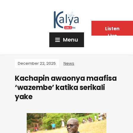
Listen
Live
Menu
December 22, 2025
News
Kachapin awaonya maafisa
‘wazembe’ katika serikali
yake