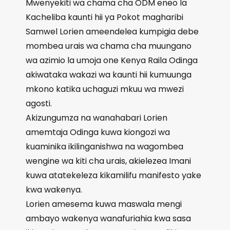
Mwenyekiti wa chama cha ODM eneo la
Kacheliba kaunti hii ya Pokot magharibi
Samwel Lorien ameendelea kumpigia debe
mombea urais wa chama cha muungano
wa azimio la umoja one Kenya Raila Odinga
akiwataka wakazi wa kaunti hii kumuunga
mkono katika uchaguzi mkuu wa mwezi
agosti.
Akizungumza na wanahabari Lorien
amemtaja Odinga kuwa kiongozi wa
kuaminika ikilinganishwa na wagombea
wengine wa kiti cha urais, akielezea Imani
kuwa atatekeleza kikamilifu manifesto yake
kwa wakenya.
Lorien amesema kuwa maswala mengi
ambayo wakenya wanafuriahia kwa sasa