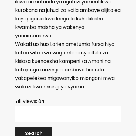
ikiwa ni matunda ya ugatuzi yameafikiwa
kutokana na juhudi za Raila ambaye alijitolea
kuyapigania kwa lengo la kuhakikisha
kwamba maisha ya wakenya
yanaimarishwa.
Wakati uo huo Lorien ametumia fursa hiyo
kutoa wito kwa wagombea nyadhifa za
kisiasa kuendesha kampeni za Amani na
kutojenga mazingira ambayo huenda
yakapelekea migawanyiko miongoni mwa
wakazi kwa misingi ya vyama.
Views:
84