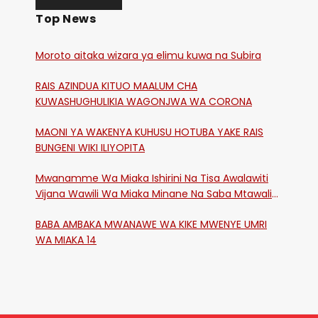
Top News
Moroto aitaka wizara ya elimu kuwa na Subira
RAIS AZINDUA KITUO MAALUM CHA
KUWASHUGHULIKIA WAGONJWA WA CORONA
MAONI YA WAKENYA KUHUSU HOTUBA YAKE RAIS
BUNGENI WIKI ILIYOPITA
Mwanamme Wa Miaka Ishirini Na Tisa Awalawiti
Vijana Wawili Wa Miaka Minane Na Saba Mtawalia
Katika Mtaa Wa Shikangania, Kakamega
BABA AMBAKA MWANAWE WA KIKE MWENYE UMRI
WA MIAKA 14