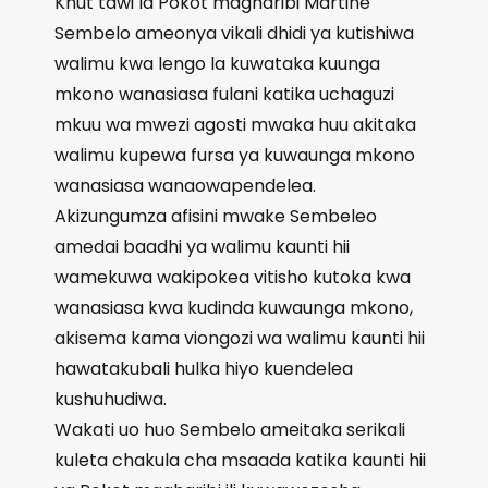
Knut tawi la Pokot magharibi Martine
Sembelo ameonya vikali dhidi ya kutishiwa
walimu kwa lengo la kuwataka kuunga
mkono wanasiasa fulani katika uchaguzi
mkuu wa mwezi agosti mwaka huu akitaka
walimu kupewa fursa ya kuwaunga mkono
wanasiasa wanaowapendelea.
Akizungumza afisini mwake Sembeleo
amedai baadhi ya walimu kaunti hii
wamekuwa wakipokea vitisho kutoka kwa
wanasiasa kwa kudinda kuwaunga mkono,
akisema kama viongozi wa walimu kaunti hii
hawatakubali hulka hiyo kuendelea
kushuhudiwa.
Wakati uo huo Sembelo ameitaka serikali
kuleta chakula cha msaada katika kaunti hii