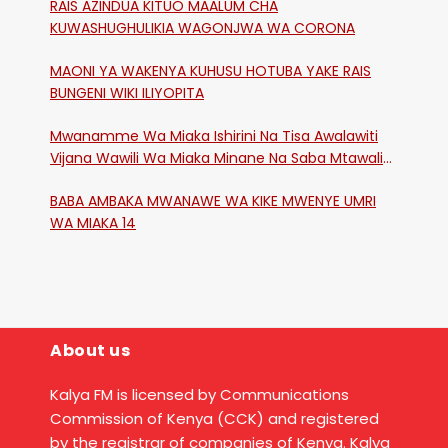
RAIS AZINDUA KITUO MAALUM CHA
KUWASHUGHULIKIA WAGONJWA WA CORONA
MAONI YA WAKENYA KUHUSU HOTUBA YAKE RAIS
BUNGENI WIKI ILIYOPITA
Mwanamme Wa Miaka Ishirini Na Tisa Awalawiti
Vijana Wawili Wa Miaka Minane Na Saba Mtawalia
Katika Mtaa Wa Shikangania, Kakamega
BABA AMBAKA MWANAWE WA KIKE MWENYE UMRI
WA MIAKA 14
About us
Kalya FM is licensed by Communications
Commission of Kenya (CCK) and registered
by the registrar of companies of Kenya. Kalya