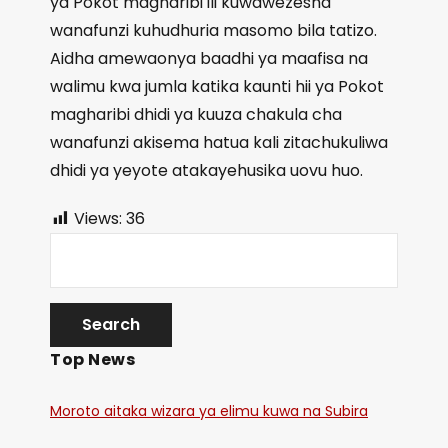
ya Pokot magharibi ili kuwawezesha
wanafunzi kuhudhuria masomo bila tatizo.
Aidha amewaonya baadhi ya maafisa na
walimu kwa jumla katika kaunti hii ya Pokot
magharibi dhidi ya kuuza chakula cha
wanafunzi akisema hatua kali zitachukuliwa
dhidi ya yeyote atakayehusika uovu huo.
Views:
36
Top News
Moroto aitaka wizara ya elimu kuwa na Subira