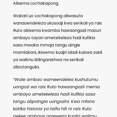
Alisema Lochakapong.
Wakati uo Lochakapong aliwasuta
wanaoendeleza ukosoaji kwa serikali ya rais
Ruto akisema kwamba hawaangazii mazuri
ambayo tayari ametekeleza hadi kufikia
sasa mwaka mmoja tangu aingie
mamlakani, ikiwemo kuajiri idadi kubwa zaidi
ya walimu ikilinganishwa na serikali
zilizotangulia.
“Wale ambao wameendelea kushutumu
uongozi wa rais Ruto hawaangazii mema
ambayo ametekeleza hadi kufikia sasa
tangu alipoingia uongozini. Kwa mfano
katika historia ya taifa hili ni rais Ruto
pekee ambaye ameweza kuajiri walimu