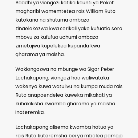
Baadhi ya viongozi katika kaunti ya Pokot
magharibi wamemtetea rais William Ruto
kutokana na shutuma ambazo
zinaelekezwa kwa serikali yake kufuatia sera
mbovu za kufufua uchumi ambazo
zimetajwa kupelekea kupanda kwa
gharama ya maisha.
Wakiongozwa na mbunge wa Sigor Peter
Lochakapong, viongozi hao waliwataka
wakenya kuwa watulivu na kumpa muda rais
Ruto anapoendelea kuweka mikakati ya
kuhakikisha kwamba gharama ya maisha
inateremka.
Lochakapong alisema kwamba hatua ya
rais Ruto kuteremsha bei ya mbolea pamoja