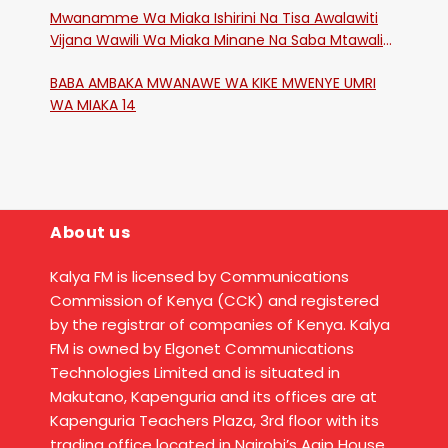
Mwanamme Wa Miaka Ishirini Na Tisa Awalawiti
Vijana Wawili Wa Miaka Minane Na Saba Mtawalia
Katika Mtaa Wa Shikangania, Kakamega
BABA AMBAKA MWANAWE WA KIKE MWENYE UMRI
WA MIAKA 14
About us
Kalya FM is licensed by Communications
Commission of Kenya (CCK) and registered
by the registrar of companies of Kenya. Kalya
FM is owned by Elgonet Communications
Technologies Limited and is situated in
Makutano, Kapenguria and its offices are at
Kapenguria Teachers Plaza, 3rd floor with its
trading office located in Nairobi’s Agip House,