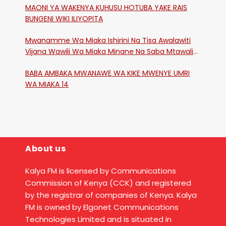
MAONI YA WAKENYA KUHUSU HOTUBA YAKE RAIS
BUNGENI WIKI ILIYOPITA
Mwanamme Wa Miaka Ishirini Na Tisa Awalawiti
Vijana Wawili Wa Miaka Minane Na Saba Mtawalia
Katika Mtaa Wa Shikangania, Kakamega
BABA AMBAKA MWANAWE WA KIKE MWENYE UMRI
WA MIAKA 14
About us
Kalya FM is licensed by Communications
Commission of Kenya (CCK) and registered
by the registrar of companies of Kenya. Kalya
FM is owned by Elgonet Communications
Technologies Limited and is situated in