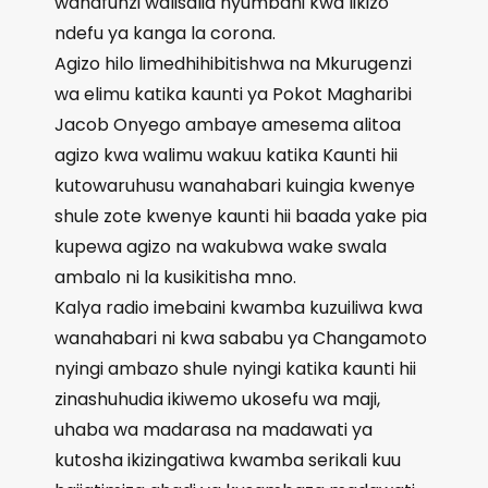
wanafunzi walisalia nyumbani kwa likizo
ndefu ya kanga la corona.
Agizo hilo limedhihibitishwa na Mkurugenzi
wa elimu katika kaunti ya Pokot Magharibi
Jacob Onyego ambaye amesema alitoa
agizo kwa walimu wakuu katika Kaunti hii
kutowaruhusu wanahabari kuingia kwenye
shule zote kwenye kaunti hii baada yake pia
kupewa agizo na wakubwa wake swala
ambalo ni la kusikitisha mno.
Kalya radio imebaini kwamba kuzuiliwa kwa
wanahabari ni kwa sababu ya Changamoto
nyingi ambazo shule nyingi katika kaunti hii
zinashuhudia ikiwemo ukosefu wa maji,
uhaba wa madarasa na madawati ya
kutosha ikizingatiwa kwamba serikali kuu