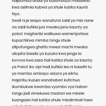
haijatimiza ahadi ya kusambaza madawati
kwa asilimia kubwa ya shule katika kaunti
hiyo.
Swali ni je iwapo wanafunzi zaidi ya mia nane
na zaidi kufikia juni mwaka jana kaunty ya
pokot magharibi walikuwa wameripotiwa
kupachikwa mimba tangu shule
zilipofungwa ghafla mwezi machi mwaka
uliopita baada ya kuzuka kwa janga la
korona kwa sasa hali katika shule za kaunty
ya Pokot iko vipi hadi kufikia leo.ni baadhi tu
ya mambo ambayo wizara ya elimu
inajaribu kuzuia wanahabari kufichua.
Ikumbukwe kwamba vyombo vya habari
tangu jadi vimekuwa msatari wa mbele
kuangazia hali katika shule mbalimbali hasa