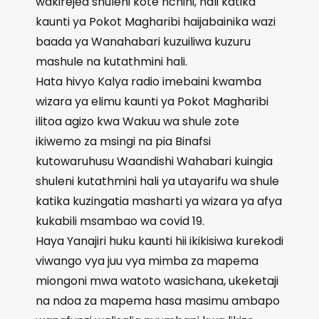
wakirejea shuleni kote nchini, hali katika
kaunti ya Pokot Magharibi haijabainika wazi
baada ya Wanahabari kuzuiliwa kuzuru
mashule na kutathmini hali.
Hata hivyo Kalya radio imebaini kwamba
wizara ya elimu kaunti ya Pokot Magharibi
ilitoa agizo kwa Wakuu wa shule zote
ikiwemo za msingi na pia Binafsi
kutowaruhusu Waandishi Wahabari kuingia
shuleni kutathmini hali ya utayarifu wa shule
katika kuzingatia masharti ya wizara ya afya
kukabili msambao wa covid 19.
Haya Yanajiri huku kaunti hii ikikisiwa kurekodi
viwango vya juu vya mimba za mapema
miongoni mwa watoto wasichana, ukeketaji
na ndoa za mapema hasa masimu ambapo