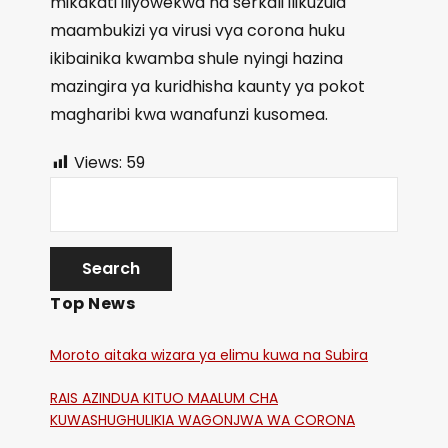
mikakati iliyowekwa na serkali ilikuzuia
maambukizi ya virusi vya corona huku
ikibainika kwamba shule nyingi hazina
mazingira ya kuridhisha kaunty ya pokot
magharibi kwa wanafunzi kusomea.
Views:
59
Top News
Moroto aitaka wizara ya elimu kuwa na Subira
RAIS AZINDUA KITUO MAALUM CHA
KUWASHUGHULIKIA WAGONJWA WA CORONA