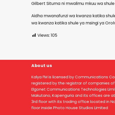
Gilbert Situma ni mwalimu mkuu wa shule 
Aidha mwanafunzi wa kwanza katika shul
wa kwanza katika shule ya msingi ya Oro
Views:
105
About us
Kalya FM is licensed by Communications C
registered by the registrar of companies of
Elgonet Communications Technologies Limit
Makutano, Kapenguria and its offices are a
3rd floor with its trading office located in 
floor inside Photo House Studios Limited