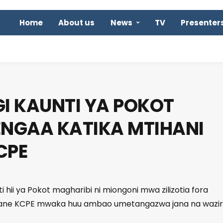
Home
About us
News
TV
Presenter
I KAUNTI YA POKOT
NGAA KATIKA MTIHANI
CPE
 hii ya Pokot magharibi ni miongoni mwa zilizotia fora
 nane KCPE mwaka huu ambao umetangazwa jana na wazir