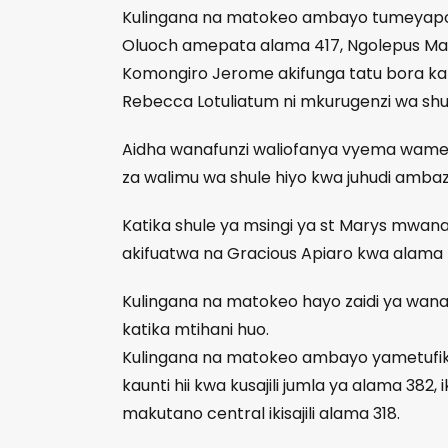
Kulingana na matokeo ambayo tumeyapok
Oluoch amepata alama 417, Ngolepus Mar
Komongiro Jerome akifunga tatu bora kat
Rebecca Lotuliatum ni mkurugenzi wa shu
Aidha wanafunzi waliofanya vyema wameel
za walimu wa shule hiyo kwa juhudi ambazo
Katika shule ya msingi ya st Marys mwan
akifuatwa na Gracious Apiaro kwa alama 
Kulingana na matokeo hayo zaidi ya wana
katika mtihani huo.
Kulingana na matokeo ambayo yametufikia
kaunti hii kwa kusajili jumla ya alama 382
makutano central ikisajili alama 318.