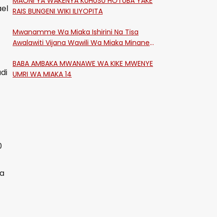
MAONI YA WAKENYA KUHUSU HOTUBA YAKE
el
RAIS BUNGENI WIKI ILIYOPITA
Mwanamme Wa Miaka Ishirini Na Tisa
Awalawiti Vijana Wawili Wa Miaka Minane
Na Saba Mtawalia Katika Mtaa Wa
BABA AMBAKA MWANAWE WA KIKE MWENYE
Shikangania, Kakamega
di
UMRI WA MIAKA 14
0
za