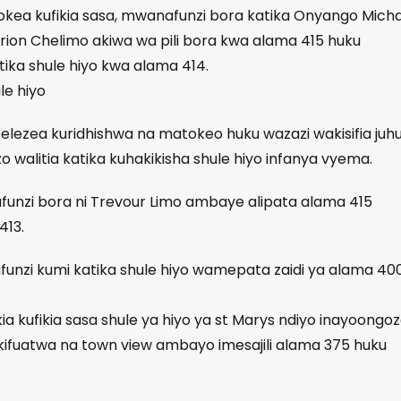
ea kufikia sasa, mwanafunzi bora katika Onyango Micha
ion Chelimo akiwa wa pili bora kwa alama 415 huku
ika shule hiyo kwa alama 414.
le hiyo
ezea kuridhishwa na matokeo huku wazazi wakisifia juhu
 walitia katika kuhakikisha shule hiyo infanya vyema.
afunzi bora ni Trevour Limo ambaye alipata alama 415
413.
funzi kumi katika shule hiyo wamepata zaidi ya alama 40
 kufikia sasa shule ya hiyo ya st Marys ndiyo inayoongo
, ikifuatwa na town view ambayo imesajili alama 375 huku