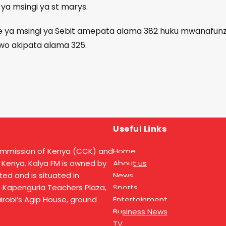
ya msingi ya st marys.
e ya msingi ya Sebit amepata alama 382 huku mwanafunz
lwo akipata alama 325.
Useful Links
ommission of Kenya (CCK) and
Home
 Kenya. Kalya FM is owned by
About us
ed and is situated in
News
t Kapenguria Teachers Plaza,
Sports
Nairobi’s Agip House, ground
Entertainment
Business News
TV