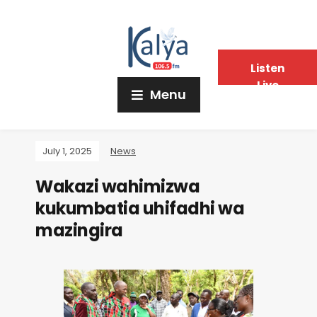
Listen
Live
Menu
July 1, 2025
News
Wakazi wahimizwa
kukumbatia uhifadhi wa
mazingira