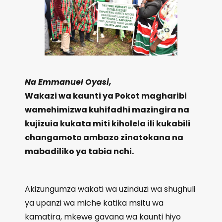
Na Emmanuel Oyasi,
Wakazi wa kaunti ya Pokot magharibi
wamehimizwa kuhifadhi mazingira na
kujizuia kukata miti kiholela ili kukabili
changamoto ambazo zinatokana na
mabadiliko ya tabia nchi.
Akizungumza wakati wa uzinduzi wa shughuli
ya upanzi wa miche katika msitu wa
kamatira, mkewe gavana wa kaunti hiyo