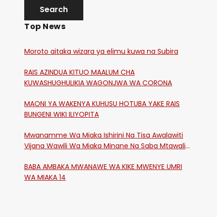
Top News
Moroto aitaka wizara ya elimu kuwa na Subira
RAIS AZINDUA KITUO MAALUM CHA
KUWASHUGHULIKIA WAGONJWA WA CORONA
MAONI YA WAKENYA KUHUSU HOTUBA YAKE RAIS
BUNGENI WIKI ILIYOPITA
Mwanamme Wa Miaka Ishirini Na Tisa Awalawiti
Vijana Wawili Wa Miaka Minane Na Saba Mtawalia
Katika Mtaa Wa Shikangania, Kakamega
BABA AMBAKA MWANAWE WA KIKE MWENYE UMRI
WA MIAKA 14