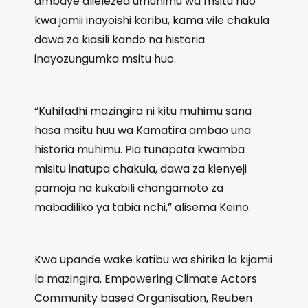
ambaye alielezea umuhimu wa msitu huo
kwa jamii inayoishi karibu, kama vile chakula
dawa za kiasili kando na historia
inayozungumka msitu huo.
“Kuhifadhi mazingira ni kitu muhimu sana
hasa msitu huu wa Kamatira ambao una
historia muhimu. Pia tunapata kwamba
misitu inatupa chakula, dawa za kienyeji
pamoja na kukabili changamoto za
mabadiliko ya tabia nchi,” alisema Keino.
Kwa upande wake katibu wa shirika la kijamii
la mazingira, Empowering Climate Actors
Community based Organisation, Reuben