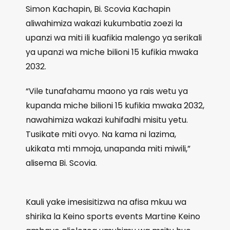
Simon Kachapin, Bi. Scovia Kachapin
aliwahimiza wakazi kukumbatia zoezi la
upanzi wa miti ili kuafikia malengo ya serikali
ya upanzi wa miche bilioni 15 kufikia mwaka
2032.
“Vile tunafahamu maono ya rais wetu ya
kupanda miche bilioni 15 kufikia mwaka 2032,
nawahimiza wakazi kuhifadhi misitu yetu.
Tusikate miti ovyo. Na kama ni lazima,
ukikata mti mmoja, unapanda miti miwili,”
alisema Bi. Scovia.
Kauli yake imesisitizwa na afisa mkuu wa
shirika la Keino sports events Martine Keino