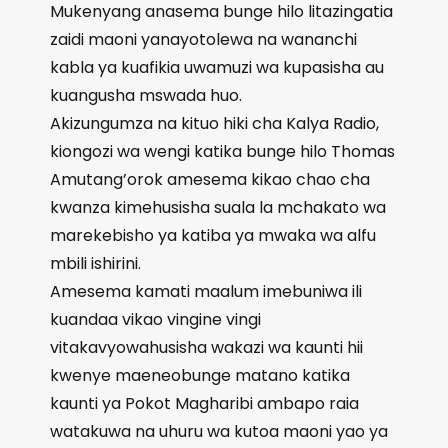
Mukenyang anasema bunge hilo litazingatia
zaidi maoni yanayotolewa na wananchi
kabla ya kuafikia uwamuzi wa kupasisha au
kuangusha mswada huo.
Akizungumza na kituo hiki cha Kalya Radio,
kiongozi wa wengi katika bunge hilo Thomas
Amutang’orok amesema kikao chao cha
kwanza kimehusisha suala la mchakato wa
marekebisho ya katiba ya mwaka wa alfu
mbili ishirini.
Amesema kamati maalum imebuniwa ili
kuandaa vikao vingine vingi
vitakavyowahusisha wakazi wa kaunti hii
kwenye maeneobunge matano katika
kaunti ya Pokot Magharibi ambapo raia
watakuwa na uhuru wa kutoa maoni yao ya