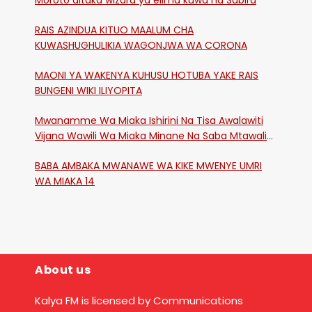
Moroto aitaka wizara ya elimu kuwa na Subira
RAIS AZINDUA KITUO MAALUM CHA
KUWASHUGHULIKIA WAGONJWA WA CORONA
MAONI YA WAKENYA KUHUSU HOTUBA YAKE RAIS
BUNGENI WIKI ILIYOPITA
Mwanamme Wa Miaka Ishirini Na Tisa Awalawiti
Vijana Wawili Wa Miaka Minane Na Saba Mtawalia
Katika Mtaa Wa Shikangania, Kakamega
BABA AMBAKA MWANAWE WA KIKE MWENYE UMRI
WA MIAKA 14
About us
Kalya FM is licensed by Communications