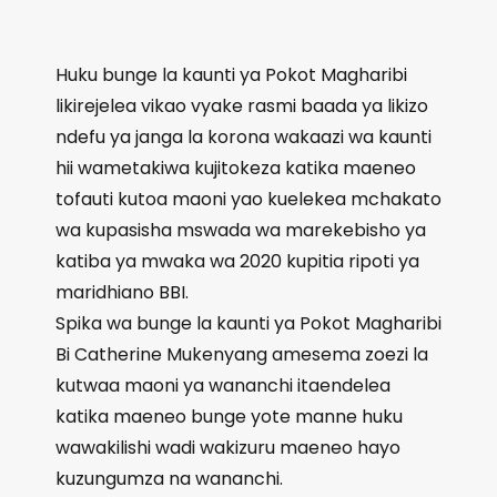
Huku bunge la kaunti ya Pokot Magharibi
likirejelea vikao vyake rasmi baada ya likizo
ndefu ya janga la korona wakaazi wa kaunti
hii wametakiwa kujitokeza katika maeneo
tofauti kutoa maoni yao kuelekea mchakato
wa kupasisha mswada wa marekebisho ya
katiba ya mwaka wa 2020 kupitia ripoti ya
maridhiano BBI.
Spika wa bunge la kaunti ya Pokot Magharibi
Bi Catherine Mukenyang amesema zoezi la
kutwaa maoni ya wananchi itaendelea
katika maeneo bunge yote manne huku
wawakilishi wadi wakizuru maeneo hayo
kuzungumza na wananchi.