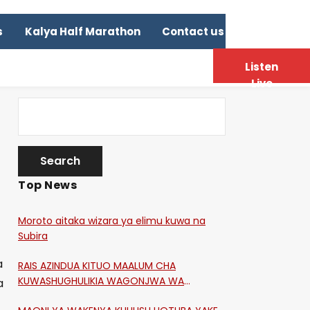
s
Kalya Half Marathon
Contact us
Listen
Live
Top News
Moroto aitaka wizara ya elimu kuwa na
Subira
a
RAIS AZINDUA KITUO MAALUM CHA
KUWASHUGHULIKIA WAGONJWA WA
a
CORONA