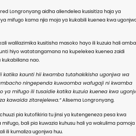
fred Longronyang aidha aliendelea kusisitiza haja ya
o ya mifugo kama njia moja ya kukabili kuenea kwa ugonjw
 walilazimika kusitisha masoko hayo ili kuzuia hali amb
unti hiyo watatangamana na kupelekea kuenea zaidi
 kukabiliana nao.
i katika kaunti hii kwamba tutahakikisha ugonjwa wa
 ambacho ningependa kuwaomba wafugaji ni kwamba
ko ya mifugo ili tusaidie katika kuzuia kuenea kwa ugon
 za kawaida zitarejelewa.”
Alisema Longronyang.
uuzi pia kutofikiria tu jinsi ya kutengeneza pesa kwa
mifugo, bali pia kuwazia kuhusu hali ya wakulima pamoja
li ili kumaliza ugonjwa huu.