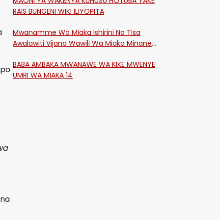
MAONI YA WAKENYA KUHUSU HOTUBA YAKE
RAIS BUNGENI WIKI ILIYOPITA
a
Mwanamme Wa Miaka Ishirini Na Tisa
Awalawiti Vijana Wawili Wa Miaka Minane
Na Saba Mtawalia Katika Mtaa Wa
BABA AMBAKA MWANAWE WA KIKE MWENYE
Shikangania, Kakamega
apo
UMRI WA MIAKA 14
jwa
 na