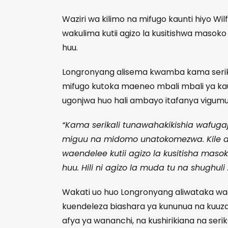
Waziri wa kilimo na mifugo kaunti hiyo Wil
wakulima kutii agizo la kusitishwa masok
huu.
Longronyang alisema kwamba kama serikali
mifugo kutoka maeneo mbali mbali ya ka
ugonjwa huo hali ambayo itafanya vigumu
“Kama serikali tunawahakikishia wafugaj
miguu na midomo unatokomezwa. Kile
waendelee kutii agizo la kusitisha maso
huu. Hili ni agizo la muda tu na shughuli
Wakati uo huo Longronyang aliwataka wach
kuendeleza biashara ya kununua na kuuza 
afya ya wananchi, na kushirikiana na serika