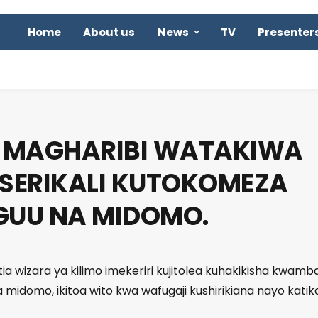
Home
About us
News
TV
Presenter
 MAGHARIBI WATAKIWA
 SERIKALI KUTOKOMEZA
UU NA MIDOMO.
tia wizara ya kilimo imekeriri kujitolea kuhakikisha kwamb
midomo, ikitoa wito kwa wafugaji kushirikiana nayo katik