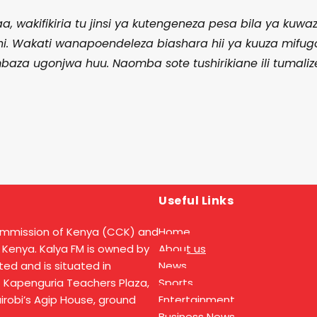
wakifikiria tu jinsi ya kutengeneza pesa bila ya kuwaz
hi. Wakati wanapoendeleza biashara hii ya kuuza mifug
aza ugonjwa huu. Naomba sote tushirikiane ili tumaliz
Useful Links
ommission of Kenya (CCK) and
Home
 Kenya. Kalya FM is owned by
About us
ed and is situated in
News
t Kapenguria Teachers Plaza,
Sports
Nairobi’s Agip House, ground
Entertainment
Business News