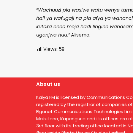
“
Wachuuzi pia wasiwe watu wenye tamaa, 
hali ya wafugaji na pia afya ya wananc
kutoka eneo moja hadi lingine wanasamb
ugonjwa huu.”
Alisema.
Views:
59
About us
Kalya FM is licensed by Communications C
registered by the registrar of companies of
Elgonet Communications Technologies Limit
Makutano, Kapenguria and its offices are a
3rd floor with its trading office located in 
floor inside Photo House Studios Limited