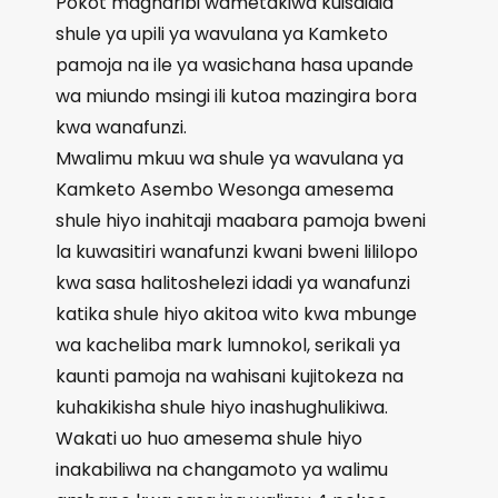
Pokot magharibi wametakiwa kuisaidia
shule ya upili ya wavulana ya Kamketo
pamoja na ile ya wasichana hasa upande
wa miundo msingi ili kutoa mazingira bora
kwa wanafunzi.
Mwalimu mkuu wa shule ya wavulana ya
Kamketo Asembo Wesonga amesema
shule hiyo inahitaji maabara pamoja bweni
la kuwasitiri wanafunzi kwani bweni lililopo
kwa sasa halitoshelezi idadi ya wanafunzi
katika shule hiyo akitoa wito kwa mbunge
wa kacheliba mark lumnokol, serikali ya
kaunti pamoja na wahisani kujitokeza na
kuhakikisha shule hiyo inashughulikiwa.
Wakati uo huo amesema shule hiyo
inakabiliwa na changamoto ya walimu