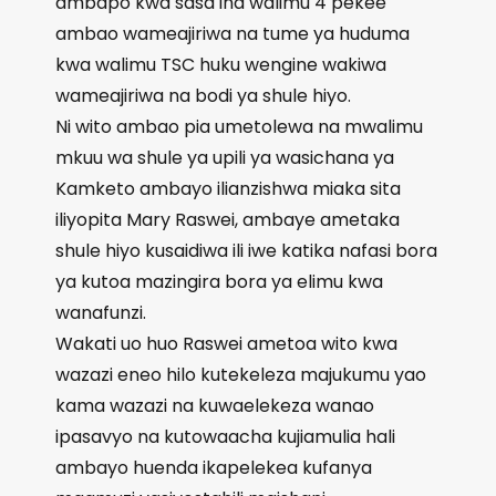
ambapo kwa sasa ina walimu 4 pekee
ambao wameajiriwa na tume ya huduma
kwa walimu TSC huku wengine wakiwa
wameajiriwa na bodi ya shule hiyo.
Ni wito ambao pia umetolewa na mwalimu
mkuu wa shule ya upili ya wasichana ya
Kamketo ambayo ilianzishwa miaka sita
iliyopita Mary Raswei, ambaye ametaka
shule hiyo kusaidiwa ili iwe katika nafasi bora
ya kutoa mazingira bora ya elimu kwa
wanafunzi.
Wakati uo huo Raswei ametoa wito kwa
wazazi eneo hilo kutekeleza majukumu yao
kama wazazi na kuwaelekeza wanao
ipasavyo na kutowaacha kujiamulia hali
ambayo huenda ikapelekea kufanya