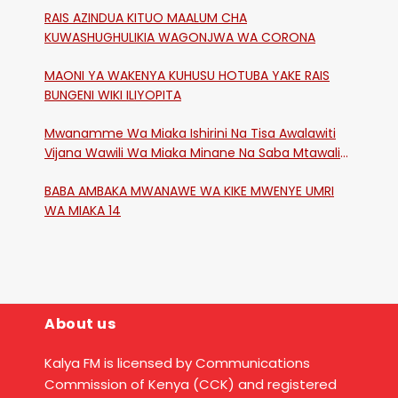
RAIS AZINDUA KITUO MAALUM CHA
KUWASHUGHULIKIA WAGONJWA WA CORONA
MAONI YA WAKENYA KUHUSU HOTUBA YAKE RAIS
BUNGENI WIKI ILIYOPITA
Mwanamme Wa Miaka Ishirini Na Tisa Awalawiti
Vijana Wawili Wa Miaka Minane Na Saba Mtawalia
Katika Mtaa Wa Shikangania, Kakamega
BABA AMBAKA MWANAWE WA KIKE MWENYE UMRI
WA MIAKA 14
About us
Kalya FM is licensed by Communications
Commission of Kenya (CCK) and registered