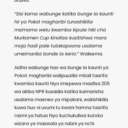
utulivu.
“Sisi kama wabunge katika bunge la kaunti
hii ya Pokot magharibi tunashikilia
msimamo wetu kwamba kipute hiki cha
Murkomen Cup kinafaa kusitishwa mara
moja hadi pale tutakapoona usalama
umeimarika bonde la kerio.”
Walisema.
Aidha wabunge hao wa bunge la kaunti ya
Pokot magharibi walipuuzilia mbali taarifa
kwamba kaunti hiyo imepewa maafisa 205
wa akiba NPR kusaidia katika kuimarisha
usalama maeneo ya mipakani, wakishikilia
kuwa huo ni uvumi tu kwani hamna taarifa
rasmi ya hatua hiyo kuchukuliwa kutoka
wizara ya maswala ya ndani ya nchi.