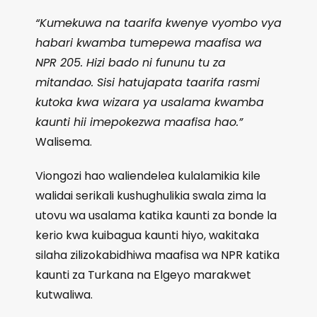
“Kumekuwa na taarifa kwenye vyombo vya
habari kwamba tumepewa maafisa wa
NPR 205. Hizi bado ni fununu tu za
mitandao. Sisi hatujapata taarifa rasmi
kutoka kwa wizara ya usalama kwamba
kaunti hii imepokezwa maafisa hao.”
Walisema.
Viongozi hao waliendelea kulalamikia kile
walidai serikali kushughulikia swala zima la
utovu wa usalama katika kaunti za bonde la
kerio kwa kuibagua kaunti hiyo, wakitaka
silaha zilizokabidhiwa maafisa wa NPR katika
kaunti za Turkana na Elgeyo marakwet
kutwaliwa.