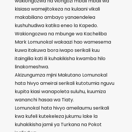
wakiongozwa na viongozi mbali mbali wa
kisiasa wamejitokeza na kulaani vikali
makabiliano ambayo yanaendelea
kushuhudiwa katika eneo la Kapedo.
Wakiongozwa na mbunge wa Kacheliba
Mark Lomunokal wakaazi hao wamesema
kuwa itakuwa bora iwapo serikali kuu
itaingilia kati ili kuhakikisha kwamba hilo
linakomeshwa.
Akizungumza mjini Makutano Lomunokal
hata hivyo ameirai serikali kutotumia nguvu
kupita kiasi wanapoleta suluhu, kuumiza
wananchi hasaa wa Tiaty.
Lomunokal hata hivyo ameilaumu serikali
kwa kufeli kutekeleza jukumu lake la
kuhakikisha jamii ya Turkana na Pokot