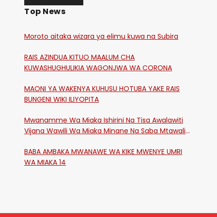
Top News
Moroto aitaka wizara ya elimu kuwa na Subira
RAIS AZINDUA KITUO MAALUM CHA
KUWASHUGHULIKIA WAGONJWA WA CORONA
MAONI YA WAKENYA KUHUSU HOTUBA YAKE RAIS
BUNGENI WIKI ILIYOPITA
Mwanamme Wa Miaka Ishirini Na Tisa Awalawiti
Vijana Wawili Wa Miaka Minane Na Saba Mtawalia
Katika Mtaa Wa Shikangania, Kakamega
BABA AMBAKA MWANAWE WA KIKE MWENYE UMRI
WA MIAKA 14