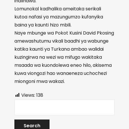
inalindwa.
Lomunokal kadhalika ameitaka serikali
kutoa nafasi ya mazungumzo kufanyika
baina ya kaunti hizo mbili.
Naye mbunge wa Pokot Kusini David Pkosing
amewashutumu vikali baadhi ya wabunge
katika kaunti ya Turkana ambao walidai
kuzingirwa na wezi wa mifugo wakitaka
msaada wa kuondolewa eneo hilo, akisema
kuwa viongozi hao wanaeneza uchochezi
miongoni mwa wakazi.
Views:
138