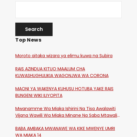
Top News
Moroto aitaka wizara ya elimu kuwa na Subira
RAIS AZINDUA KITUO MAALUM CHA
KUWASHUGHULIKIA WAGONJWA WA CORONA
MAONI YA WAKENYA KUHUSU HOTUBA YAKE RAIS
BUNGENI WIKI ILIYOPITA
Mwanamme Wa Miaka Ishirini Na Tisa Awalawiti
Vijana Wawili Wa Miaka Minane Na Saba Mtawalia
Katika Mtaa Wa Shikangania, Kakamega
BABA AMBAKA MWANAWE WA KIKE MWENYE UMRI
WA MIAKA 14