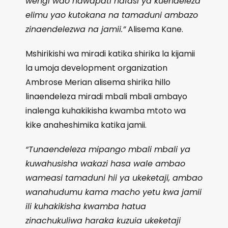
wengi wao hawapati nafasi ya kuendeleza
elimu yao kutokana na tamaduni ambazo
zinaendelezwa na jamii.”
Alisema Kane.
Mshirikishi wa miradi katika shirika la kijamii
la umoja development organization
Ambrose Merian alisema shirika hillo
linaendeleza miradi mbali mbali ambayo
inalenga kuhakikisha kwamba mtoto wa
kike anaheshimika katika jamii.
“Tunaendeleza mipango mbali mbali ya
kuwahusisha wakazi hasa wale ambao
wameasi tamaduni hii ya ukeketaji, ambao
wanahudumu kama macho yetu kwa jamii
ili kuhakikisha kwamba hatua
zinachukuliwa haraka kuzuia ukeketaji