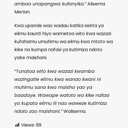
ambao unapangwa kufanyika.”
Alisema
Merian.
Kwa upande wao wadau katika sekta ya
elimu kaunti hiyo wametoa wito kwa wazazi
kufahamu umuhimu wa elimu kwa mtoto wa
kike na kumpa nafasi ya kutimiza ndoto
yake maishani.
“Tunatoa wito kwa wazazi kwamba
wazingatie elimu kwa wanao kwani ni
muhimu sana kwa maisha yao ya
baadaye. Wawape watoto wa kike nafasi
ya kupata elimu ili nao waweze kutimiza
ndoto zao maishani.”
Walisema.
Views:
69