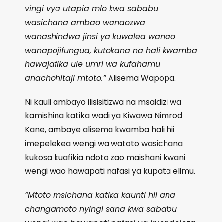
vingi vya utapia mlo kwa sababu
wasichana ambao wanaozwa
wanashindwa jinsi ya kuwalea wanao
wanapojifungua, kutokana na hali kwamba
hawajafika ule umri wa kufahamu
anachohitaji mtoto.”
Alisema Wapopa.
Ni kauli ambayo ilisisitizwa na msaidizi wa
kamishina katika wadi ya Kiwawa Nimrod
Kane, ambaye alisema kwamba hali hii
imepelekea wengi wa watoto wasichana
kukosa kuafikia ndoto zao maishani kwani
wengi wao hawapati nafasi ya kupata elimu.
“Mtoto msichana katika kaunti hii ana
changamoto nyingi sana kwa sababu