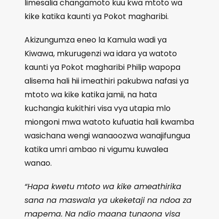
limesalia changamoto kuu kwa mtoto wa
kike katika kaunti ya Pokot magharibi.
Akizungumza eneo la Kamula wadi ya
Kiwawa, mkurugenzi wa idara ya watoto
kaunti ya Pokot magharibi Philip wapopa
alisema hali hii imeathiri pakubwa nafasi ya
mtoto wa kike katika jamii, na hata
kuchangia kukithiri visa vya utapia mlo
miongoni mwa watoto kufuatia hali kwamba
wasichana wengi wanaoozwa wanajifungua
katika umri ambao ni vigumu kuwalea
wanao.
“Hapa kwetu mtoto wa kike ameathirika
sana na maswala ya ukeketaji na ndoa za
mapema. Na ndio maana tunaona visa