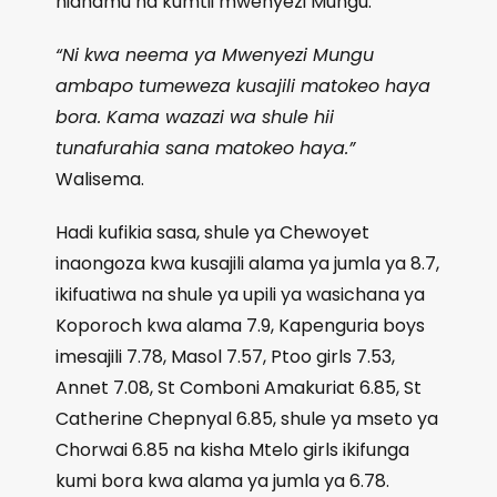
nidhamu na kumtii mwenyezi Mungu.
“Ni kwa neema ya Mwenyezi Mungu
ambapo tumeweza kusajili matokeo haya
bora. Kama wazazi wa shule hii
tunafurahia sana matokeo haya.”
Walisema.
Hadi kufikia sasa, shule ya Chewoyet
inaongoza kwa kusajili alama ya jumla ya 8.7,
ikifuatiwa na shule ya upili ya wasichana ya
Koporoch kwa alama 7.9, Kapenguria boys
imesajili 7.78, Masol 7.57, Ptoo girls 7.53,
Annet 7.08, St Comboni Amakuriat 6.85, St
Catherine Chepnyal 6.85, shule ya mseto ya
Chorwai 6.85 na kisha Mtelo girls ikifunga
kumi bora kwa alama ya jumla ya 6.78.