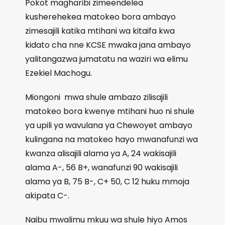
Pokot magharibi zimeendelea
kusherehekea matokeo bora ambayo
zimesajili katika mtihani wa kitaifa kwa
kidato cha nne KCSE mwaka jana ambayo
yalitangazwa jumatatu na waziri wa elimu
Ezekiel Machogu.
Miongoni mwa shule ambazo zilisajili
matokeo bora kwenye mtihani huo ni shule
ya upili ya wavulana ya Chewoyet ambayo
kulingana na matokeo hayo mwanafunzi wa
kwanza alisajili alama ya A, 24 wakisajili
alama A-, 56 B+, wanafunzi 90 wakisajili
alama ya B, 75 B-, C+ 50, C 12 huku mmoja
akipata C-.
Naibu mwalimu mkuu wa shule hiyo Amos