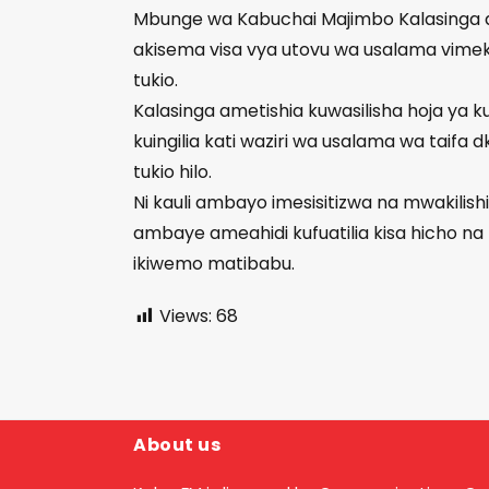
Mbunge wa Kabuchai Majimbo Kalasinga a
akisema visa vya utovu wa usalama vimekit
tukio.
Kalasinga ametishia kuwasilisha hoja ya kuj
kuingilia kati waziri wa usalama wa taifa
tukio hilo.
Ni kauli ambayo imesisitizwa na mwakili
ambaye ameahidi kufuatilia kisa hicho n
ikiwemo matibabu.
Views:
68
About us