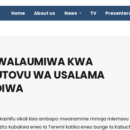
Home
About us
News
TV
Presenter
 WALAUMIWA KWA
 UTOVU WA USALAMA
DIWA
mekashifu vikali kisa ambapo mwanamme mmoja mlemavu
ito kubakwa eneo la Teremi katika eneo bunge la Kabuch