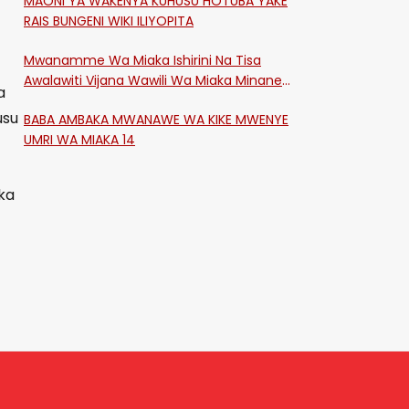
MAONI YA WAKENYA KUHUSU HOTUBA YAKE
RAIS BUNGENI WIKI ILIYOPITA
Mwanamme Wa Miaka Ishirini Na Tisa
Awalawiti Vijana Wawili Wa Miaka Minane
a
Na Saba Mtawalia Katika Mtaa Wa
usu
BABA AMBAKA MWANAWE WA KIKE MWENYE
Shikangania, Kakamega
UMRI WA MIAKA 14
ka