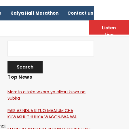
s
Kalya Half Marathon
Contact us
Listen
Live
Top News
Moroto aitaka wizara ya elimu kuwa na
Subira
RAIS AZINDUA KITUO MAALUM CHA
KUWASHUGHULIKIA WAGONJWA WA
CORONA
ai.