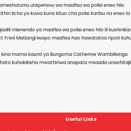
meshutumu utepetevu wa maafisa wa polisi eneo hilo
hiri licha ya kuwa kuna kituo cha polisi karibu na eneo la
adili mienendo ya maafisa wa polisi eneo hilo ili kushinikiz
 dkt Fred Matiangi iwapo maafisa hao hawatatoa ripoti kuh
shi kina mama kaunti ya Bungoma Catherine Wambilianga
a hata kuhakikisha mwathiriwa anapata msaada unaohitaji
Useful Links