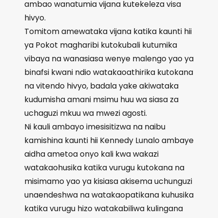
ambao wanatumia vijana kutekeleza visa
hivyo.
Tomitom amewataka vijana katika kaunti hii
ya Pokot magharibi kutokubali kutumika
vibaya na wanasiasa wenye malengo yao ya
binafsi kwani ndio watakaoathirika kutokana
na vitendo hivyo, badala yake akiwataka
kudumisha amani msimu huu wa siasa za
uchaguzi mkuu wa mwezi agosti.
Ni kauli ambayo imesisitizwa na naibu
kamishina kaunti hii Kennedy Lunalo ambaye
aidha ametoa onyo kali kwa wakazi
watakaohusika katika vurugu kutokana na
misimamo yao ya kisiasa akisema uchunguzi
unaendeshwa na watakaopatikana kuhusika
katika vurugu hizo watakabiliwa kulingana