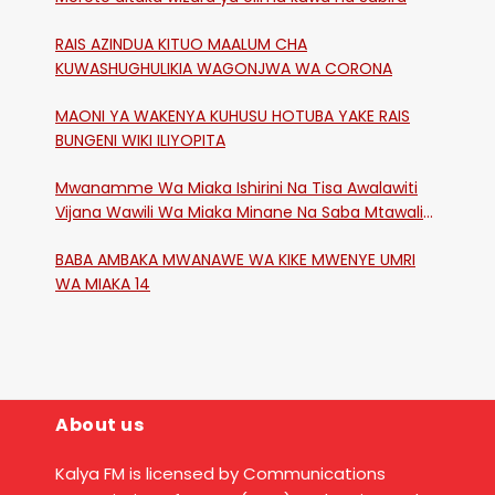
RAIS AZINDUA KITUO MAALUM CHA
KUWASHUGHULIKIA WAGONJWA WA CORONA
MAONI YA WAKENYA KUHUSU HOTUBA YAKE RAIS
BUNGENI WIKI ILIYOPITA
Mwanamme Wa Miaka Ishirini Na Tisa Awalawiti
Vijana Wawili Wa Miaka Minane Na Saba Mtawalia
Katika Mtaa Wa Shikangania, Kakamega
BABA AMBAKA MWANAWE WA KIKE MWENYE UMRI
WA MIAKA 14
About us
Kalya FM is licensed by Communications