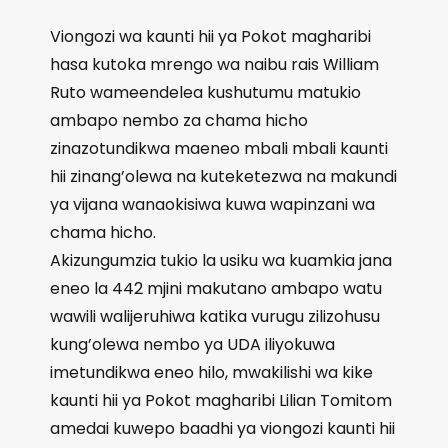
Viongozi wa kaunti hii ya Pokot magharibi
hasa kutoka mrengo wa naibu rais William
Ruto wameendelea kushutumu matukio
ambapo nembo za chama hicho
zinazotundikwa maeneo mbali mbali kaunti
hii zinang’olewa na kuteketezwa na makundi
ya vijana wanaokisiwa kuwa wapinzani wa
chama hicho.
Akizungumzia tukio la usiku wa kuamkia jana
eneo la 442 mjini makutano ambapo watu
wawili walijeruhiwa katika vurugu zilizohusu
kung’olewa nembo ya UDA iliyokuwa
imetundikwa eneo hilo, mwakilishi wa kike
kaunti hii ya Pokot magharibi Lilian Tomitom
amedai kuwepo baadhi ya viongozi kaunti hii