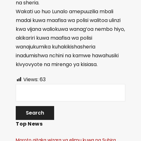
na sheria.
Wakati uo huo Lunalo amepuuzilia mbali
madai kuwa maafisa wa polisi walitoa ulinzi
kwa vijana waliokuwa wanag’oa nembo hiyo,
akikariri kuwa maafisa wa polisi
wanajukumika kuhakikishasheria
inadumishwa nchini na kamwe hawahusiki
kivyovyote na mirengo ya kisiasa.
Views:
63
Top News
Moroto aitaka wizara ya elimu kuwa na Subira