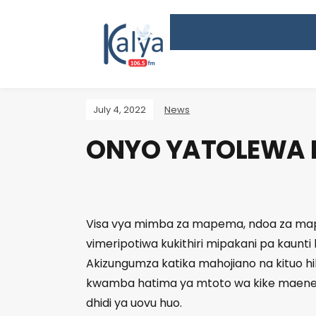
July 4, 2022
News
ONYO YATOLEWA 
Visa vya mimba za mapema, ndoa za ma
vimeripotiwa kukithiri mipakani pa kaunti h
Akizungumza katika mahojiano na kituo h
kwamba hatima ya mtoto wa kike maeneo
dhidi ya uovu huo.