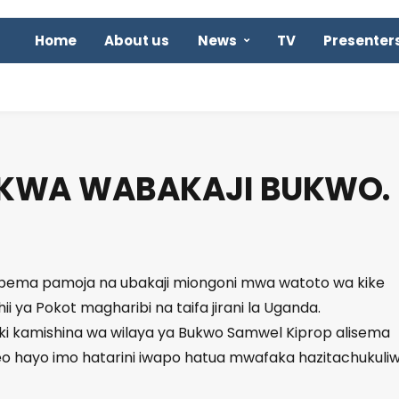
Home
About us
News
TV
Presenter
KWA WABAKAJI BUKWO.
pema pamoja na ubakaji miongoni mwa watoto wa kike
ii ya Pokot magharibi na taifa jirani la Uganda.
iki kamishina wa wilaya ya Bukwo Samwel Kiprop alisema
 hayo imo hatarini iwapo hatua mwafaka hazitachukuli