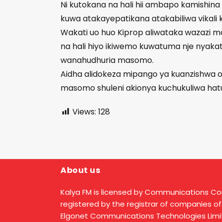
Ni kutokana na hali hii ambapo kamishina
kuwa atakayepatikana atakabiliwa vikali ku
Wakati uo huo Kiprop aliwataka wazazi
na hali hiyo ikiwemo kuwatuma nje nyaka
wanahudhuria masomo.
Aidha alidokeza mipango ya kuanzishwa
masomo shuleni akionya kuchukuliwa ha
Views:
128
About us
Kalya FM is licensed by Communications C
registered by the registrar of companies of
Elgonet Communications Technologies Limit