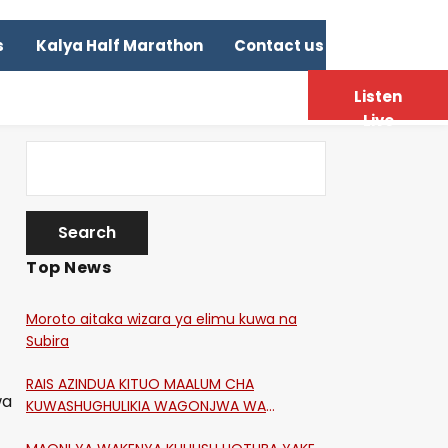
s
Kalya Half Marathon
Contact us
Listen
Live
Top News
Moroto aitaka wizara ya elimu kuwa na
Subira
RAIS AZINDUA KITUO MAALUM CHA
wa
KUWASHUGHULIKIA WAGONJWA WA
CORONA