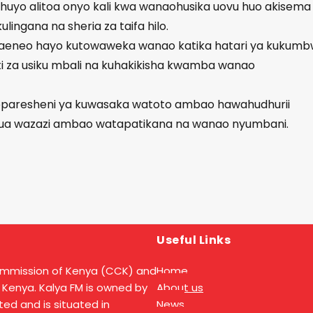
 huyo alitoa onyo kali kwa wanaohusika uovu huo akisema
lingana na sheria za taifa hilo.
 maeneo hayo kutowaweka wanao katika hatari ya kukum
ti za usiku mbali na kuhakikisha kwamba wanao
 oparesheni ya kuwasaka watoto ambao hawahudhurii
tua wazazi ambao watapatikana na wanao nyumbani.
Useful Links
ommission of Kenya (CCK) and
Home
 Kenya. Kalya FM is owned by
About us
ed and is situated in
News