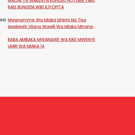
MAONI YA WAKENYA KUHUSU HOTUBA YAKE
RAIS BUNGENI WIKI ILIYOPITA
bwa
Mwanamme Wa Miaka Ishirini Na Tisa
Awalawiti Vijana Wawili Wa Miaka Minane
Na Saba Mtawalia Katika Mtaa Wa
BABA AMBAKA MWANAWE WA KIKE MWENYE
Shikangania, Kakamega
UMRI WA MIAKA 14