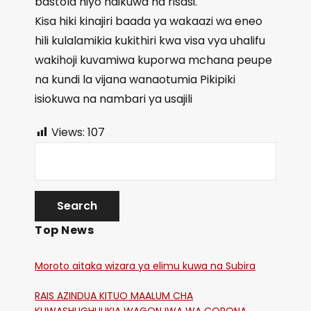
bastola hiyo haikuwa na risasi.
Kisa hiki kinajiri baada ya wakaazi wa eneo
hili kulalamikia kukithiri kwa visa vya uhalifu
wakihoji kuvamiwa kuporwa mchana peupe
na kundi la vijana wanaotumia Pikipiki
isiokuwa na nambari ya usajili
Views:
107
Top News
Moroto aitaka wizara ya elimu kuwa na Subira
RAIS AZINDUA KITUO MAALUM CHA