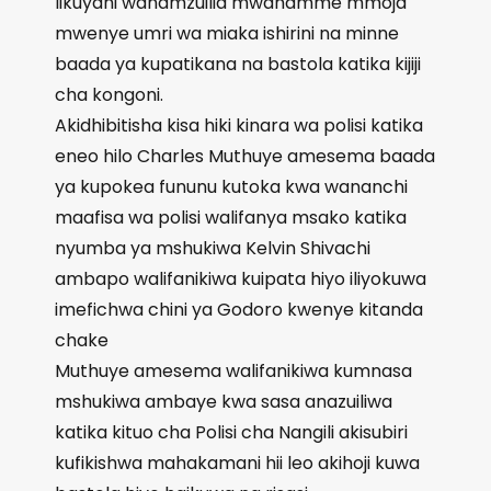
likuyani wanamzuilia mwanamme mmoja
mwenye umri wa miaka ishirini na minne
baada ya kupatikana na bastola katika kijiji
cha kongoni.
Akidhibitisha kisa hiki kinara wa polisi katika
eneo hilo Charles Muthuye amesema baada
ya kupokea fununu kutoka kwa wananchi
maafisa wa polisi walifanya msako katika
nyumba ya mshukiwa Kelvin Shivachi
ambapo walifanikiwa kuipata hiyo iliyokuwa
imefichwa chini ya Godoro kwenye kitanda
chake
Muthuye amesema walifanikiwa kumnasa
mshukiwa ambaye kwa sasa anazuiliwa
katika kituo cha Polisi cha Nangili akisubiri
kufikishwa mahakamani hii leo akihoji kuwa