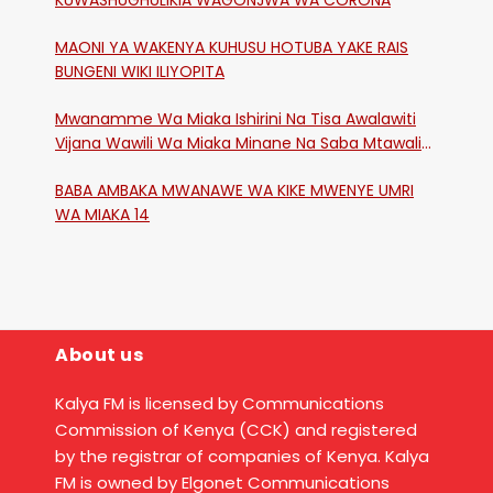
KUWASHUGHULIKIA WAGONJWA WA CORONA
MAONI YA WAKENYA KUHUSU HOTUBA YAKE RAIS
BUNGENI WIKI ILIYOPITA
Mwanamme Wa Miaka Ishirini Na Tisa Awalawiti
Vijana Wawili Wa Miaka Minane Na Saba Mtawalia
Katika Mtaa Wa Shikangania, Kakamega
BABA AMBAKA MWANAWE WA KIKE MWENYE UMRI
WA MIAKA 14
About us
Kalya FM is licensed by Communications
Commission of Kenya (CCK) and registered
by the registrar of companies of Kenya. Kalya
FM is owned by Elgonet Communications