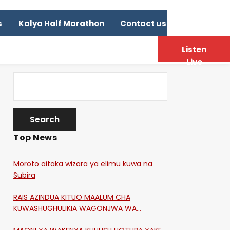
s
Kalya Half Marathon
Contact us
Listen
Live
Top News
Moroto aitaka wizara ya elimu kuwa na
Subira
RAIS AZINDUA KITUO MAALUM CHA
KUWASHUGHULIKIA WAGONJWA WA
CORONA