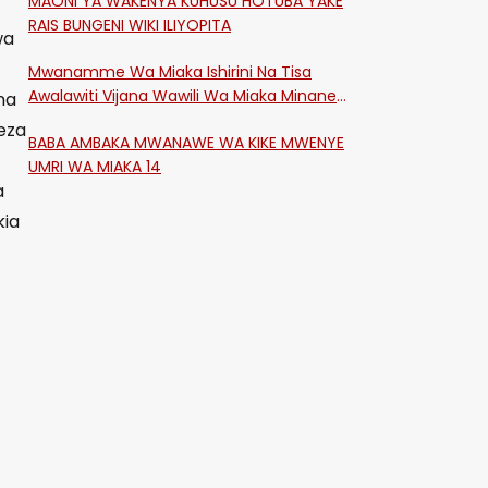
MAONI YA WAKENYA KUHUSU HOTUBA YAKE
RAIS BUNGENI WIKI ILIYOPITA
wa
Mwanamme Wa Miaka Ishirini Na Tisa
Awalawiti Vijana Wawili Wa Miaka Minane
na
Na Saba Mtawalia Katika Mtaa Wa
eza
BABA AMBAKA MWANAWE WA KIKE MWENYE
Shikangania, Kakamega
UMRI WA MIAKA 14
a
kia