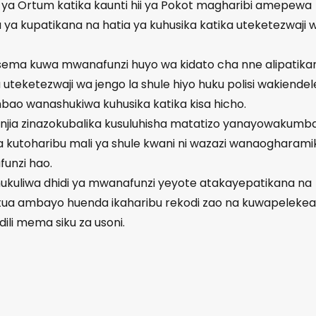
a ya Ortum katika kaunti hii ya Pokot magharibi amepewa
a kupatikana na hatia ya kuhusika katika uteketezwaji 
ema kuwa mwanafunzi huyo wa kidato cha nne alipatika
teketezwaji wa jengo la shule hiyo huku polisi wakiendel
bao wanashukiwa kuhusika katika kisa hicho.
 njia zinazokubalika kusuluhisha matatizo yanayowakumb
 kutoharibu mali ya shule kwani ni wazazi wanaogharami
funzi hao.
hukuliwa dhidi ya mwanafunzi yeyote atakayepatikana na
atua ambayo huenda ikaharibu rekodi zao na kuwapelekea
li mema siku za usoni.