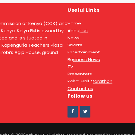
Useful Links
ommission of Kenya (CCK) and
Home
 Kenya. Kalya FM is owned by
About us
ed and is situated in
News
t Kapenguria Teachers Plaza,
Sports
Nairobi’s Agip House, ground
Entertainment
Business News
TV
Presenters
Kalya Half Marathon
Contact us
Follow us