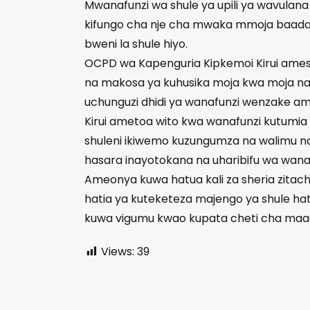
Mwanafunzi wa shule ya upili ya wavulan
kifungo cha nje cha mwaka mmoja baada y
bweni la shule hiyo.
OCPD wa Kapenguria Kipkemoi Kirui ames
na makosa ya kuhusika moja kwa moja na u
uchunguzi dhidi ya wanafunzi wenzake am
Kirui ametoa wito kwa wanafunzi kutumia
shuleni ikiwemo kuzungumza na walimu na
hasara inayotokana na uharibifu wa wana
Ameonya kuwa hatua kali za sheria zitac
hatia ya kuteketeza majengo ya shule h
kuwa vigumu kwao kupata cheti cha maadi
Views:
39