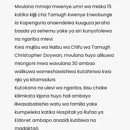
Mvulana mmoja mwenye umri wa miaka 15
katika kijiji cha Tamugh kwenye Eneobunge
la Kapenguria anaendelea kuuguza jeraha
baada ya sehemu yake ya siri kunyofolewa
na ngariba mlevi.
Kwa mujibu wa Naibu wa Chifu wa Tamugh
Christopher Doywan, mvulana huyo alikuwa
miongoni mwa wavulana 30 ambao
walikuwa wameshawishiwa kutahiriwa kwa
njia ya kitamaduni.
Kutokana na ulevi wa ngariba, kisu chake
kilimkata kijana huyo hali ambayo
iliwasababishia watu wa familia yake
kumpeleka katika Hospitali ya Rufaa ya
Eldoret ambapo anazidi kutibiwa na
madaktari.