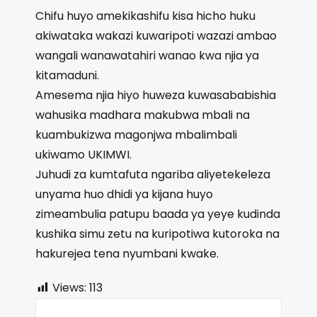
Chifu huyo amekikashifu kisa hicho huku
akiwataka wakazi kuwaripoti wazazi ambao
wangali wanawatahiri wanao kwa njia ya
kitamaduni.
Amesema njia hiyo huweza kuwasababishia
wahusika madhara makubwa mbali na
kuambukizwa magonjwa mbalimbali
ukiwamo UKIMWI.
Juhudi za kumtafuta ngariba aliyetekeleza
unyama huo dhidi ya kijana huyo
zimeambulia patupu baada ya yeye kudinda
kushika simu zetu na kuripotiwa kutoroka na
hakurejea tena nyumbani kwake.
Views:
113