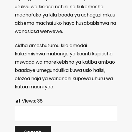
utulivu wa kisiasa nchini na kukomesha
machafuko ya kila baada ya uchaguzi mkuu
akisema machafuko hayo husababishwa na
wanasiasa wenyewe.
Aidha ameshutumu kile amedai
kulazimishwa mabunge ya kaunti kupitisha
mswada wa marekebisho ya katiba ambao
baadaye umegundulika kuwa usio halisi,
elezea haja ya wananchi kupewa uhuru wa
kutoa maoni yao.
Views:
38