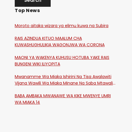
Top News
Moroto aitaka wizara ya elimu kuwa na Subira
RAIS AZINDUA KITUO MAALUM CHA
KUWASHUGHULIKIA WAGONJWA WA CORONA
MAONI YA WAKENYA KUHUSU HOTUBA YAKE RAIS
BUNGENI WIKI ILIYOPITA
Mwanamme Wa Miaka Ishirini Na Tisa Awalawiti
Vijana Wawili Wa Miaka Minane Na Saba Mtawalia
Katika Mtaa Wa Shikangania, Kakamega
BABA AMBAKA MWANAWE WA KIKE MWENYE UMRI
WA MIAKA 14