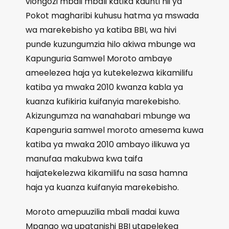
viongozi mbali mbali katika kaunti hii ya
Pokot magharibi kuhusu hatma ya mswada
wa marekebisho ya katiba BBI, wa hivi
punde kuzungumzia hilo akiwa mbunge wa
Kapunguria Samwel Moroto ambaye
ameelezea haja ya kutekelezwa kikamilifu
katiba ya mwaka 2010 kwanza kabla ya
kuanza kufikiria kuifanyia marekebisho.
Akizungumza na wanahabari mbunge wa
Kapenguria samwel moroto amesema kuwa
katiba ya mwaka 2010 ambayo ilikuwa ya
manufaa makubwa kwa taifa
haijatekelezwa kikamilifu na sasa hamna
haja ya kuanza kuifanyia marekebisho.
Moroto amepuuzilia mbali madai kuwa
Mpango wa upatanishi BBI utapelekea