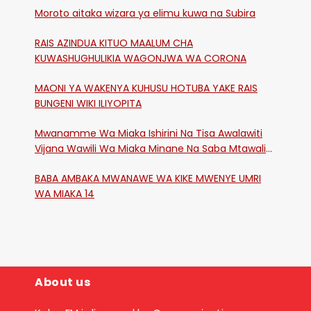
Moroto aitaka wizara ya elimu kuwa na Subira
RAIS AZINDUA KITUO MAALUM CHA
KUWASHUGHULIKIA WAGONJWA WA CORONA
MAONI YA WAKENYA KUHUSU HOTUBA YAKE RAIS
BUNGENI WIKI ILIYOPITA
Mwanamme Wa Miaka Ishirini Na Tisa Awalawiti
Vijana Wawili Wa Miaka Minane Na Saba Mtawalia
Katika Mtaa Wa Shikangania, Kakamega
BABA AMBAKA MWANAWE WA KIKE MWENYE UMRI
WA MIAKA 14
About us