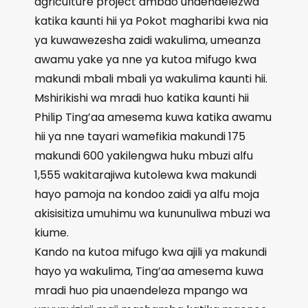
agriculture project ambao unaendelezwa
katika kaunti hii ya Pokot magharibi kwa nia
ya kuwawezesha zaidi wakulima, umeanza
awamu yake ya nne ya kutoa mifugo kwa
makundi mbali mbali ya wakulima kaunti hii.
Mshirikishi wa mradi huo katika kaunti hii
Philip Ting’aa amesema kuwa katika awamu
hii ya nne tayari wamefikia makundi 175
makundi 600 yakilengwa huku mbuzi alfu
1,555 wakitarajiwa kutolewa kwa makundi
hayo pamoja na kondoo zaidi ya alfu moja
akisisitiza umuhimu wa kununuliwa mbuzi wa
kiume.
Kando na kutoa mifugo kwa ajili ya makundi
hayo ya wakulima, Ting’aa amesema kuwa
mradi huo pia unaendeleza mpango wa