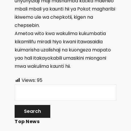
unyunyiziaji maji mashamba katika maeneo
mbali mbali ya kaunti hii ya Pokot magharibi
ikiwemo ule wa chepkotii, kigen na
chepsebin.
Ametoa wito kwa wakulima kukumbatia
kikamilifu miradi hiyo kwani itawasaidia
kuimarisha uzalishaji na kuongeza mapato
yao hali itakayokabili umasikini miongoni
mwa wakulima kaunti hii.
Views:
95
Top News