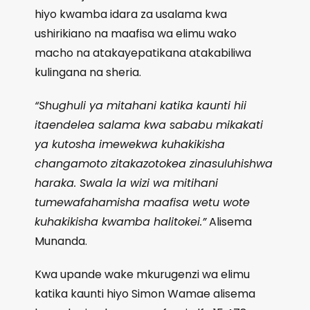
hiyo kwamba idara za usalama kwa
ushirikiano na maafisa wa elimu wako
macho na atakayepatikana atakabiliwa
kulingana na sheria.
“Shughuli ya mitahani katika kaunti hii
itaendelea salama kwa sababu mikakati
ya kutosha imewekwa kuhakikisha
changamoto zitakazotokea zinasuluhishwa
haraka. Swala la wizi wa mitihani
tumewafahamisha maafisa wetu wote
kuhakikisha kwamba halitokei.”
Alisema
Munanda.
Kwa upande wake mkurugenzi wa elimu
katika kaunti hiyo Simon Wamae alisema