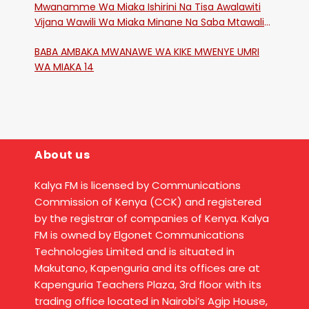
Mwanamme Wa Miaka Ishirini Na Tisa Awalawiti
Vijana Wawili Wa Miaka Minane Na Saba Mtawalia
Katika Mtaa Wa Shikangania, Kakamega
BABA AMBAKA MWANAWE WA KIKE MWENYE UMRI
WA MIAKA 14
About us
Kalya FM is licensed by Communications
Commission of Kenya (CCK) and registered
by the registrar of companies of Kenya. Kalya
FM is owned by Elgonet Communications
Technologies Limited and is situated in
Makutano, Kapenguria and its offices are at
Kapenguria Teachers Plaza, 3rd floor with its
trading office located in Nairobi’s Agip House,