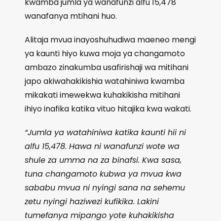
kwamba jumla ya wanafunzi alfu 15,478
wanafanya mtihani huo.
Alitaja mvua inayoshuhudiwa maeneo mengi
ya kaunti hiyo kuwa moja ya changamoto
ambazo zinakumba usafirishaji wa mitihani
japo akiwahakikishia watahiniwa kwamba
mikakati imewekwa kuhakikisha mitihani
ihiyo inafika katika vituo hitajika kwa wakati.
“Jumla ya watahiniwa katika kaunti hii ni
alfu 15,478. Hawa ni wanafunzi wote wa
shule za umma na za binafsi. Kwa sasa,
tuna changamoto kubwa ya mvua kwa
sababu mvua ni nyingi sana na sehemu
zetu nyingi haziwezi kufikika. Lakini
tumefanya mipango yote kuhakikisha