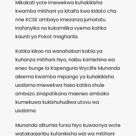
Mikakati yote imewekwa kuhakikisha
kwamba mitihani ya kitaifa kwa kidato cha
nne KCSE ambayo imezanza jumatatu
inafanyika na kukamilika vyema katika
kaunti ya Pokot magharibi.
Katika kikao na wanahabari kabla ya
kuhanza mitihani hiyo, naibu kamishina wa
eneo bunge la Kapenguria Wyclife Munanda
alisema kwamba mipango ya kuhakikisha
usalama imewekwa hasa katika shule
ambazo zinapatikana maeneo ambako
kumekuwa kukishuhudiwa utovu wa
usalama.
Munanda alitumia fursa hiyo kuwaonya wote
watakaojaribu kufanikisha wizi wa mitihani