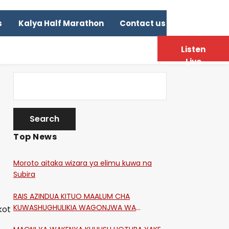
s
Kalya Half Marathon
Contact us
Listen
Live
Top News
Moroto aitaka wizara ya elimu kuwa na
Subira
RAIS AZINDUA KITUO MAALUM CHA
KUWASHUGHULIKIA WAGONJWA WA
kot
CORONA