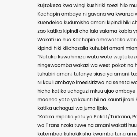
kujitokeza kwa wingi kushiriki zoezi hilo m
Kachapin ambaye ni gavana wa kwanza wa
kuendelea kudumisha amani kipindi hiki
zao katika kipindi cha lala salama kabla 
Wakati uo huo Kachapin amewataka wana
kipindi hiki kilichosalia kuhubiri amani m
“Nataka kuwahimiza watu wote wajitokeze 
ningewaomba wakazi wa west pokot na ha
tuhubiri amani, tufanye siasa ya amani, t
Ni kauli ambayo imesisitizwa na seneta w
hicho katika uchaguzi mkuu ujao ambaye 
maeneo yote ya kaunti hii na kaunti jiran
katika uchaguzi wa juma lijalo.
“Katika mipaka yetu ya Pokot/Turkana, 
wa Trans nzoia tuwe na amani wakati huu
kutembea kuhakikisha kwamba tuna amani