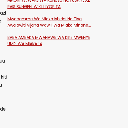
MAONI YA WAKENYA KUHUSU HOTUBA YAKE
RAIS BUNGENI WIKI ILIYOPITA
azi
Mwanamme Wa Miaka Ishirini Na Tisa
a
Awalawiti Vijana Wawili Wa Miaka Minane
Na Saba Mtawalia Katika Mtaa Wa
BABA AMBAKA MWANAWE WA KIKE MWENYE
Shikangania, Kakamega
UMRI WA MIAKA 14
uu
kiti
u
nde