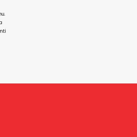
hu.
a
nti