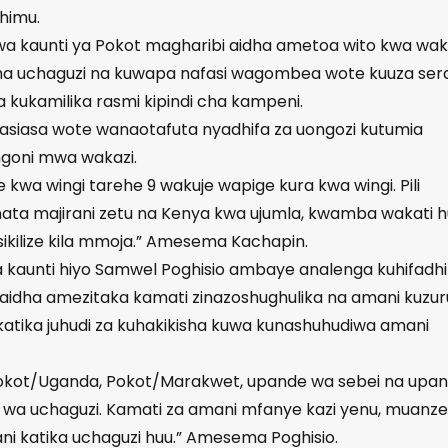
uhimu.
 kaunti ya Pokot magharibi aidha ametoa wito kwa wak
 cha uchaguzi na kuwapa nafasi wagombea wote kuuza ser
ya kukamilika rasmi kipindi cha kampeni.
siasa wote wanaotafuta nyadhifa za uongozi kutumia
iongoni mwa wakazi.
kwa wingi tarehe 9 wakuje wapige kura kwa wingi. Pili
ta majirani zetu na Kenya kwa ujumla, kwamba wakati h
usikilize kila mmoja.” Amesema Kachapin.
a kaunti hiyo Samwel Poghisio ambaye analenga kuhifadhi 
aidha amezitaka kamati zinazoshughulika na amani kuzur
i katika juhudi za kuhakikisha kuwa kunashuhudiwa amani
Pokot/Uganda, Pokot/Marakwet, upande wa sebei na upa
 wa uchaguzi. Kamati za amani mfanye kazi yenu, muanze
 katika uchaguzi huu.” Amesema Poghisio.