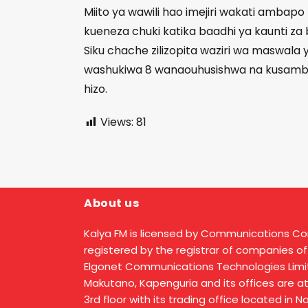
Miito ya wawili hao imejiri wakati amba
kueneza chuki katika baadhi ya kaunti za b
Siku chache zilizopita waziri wa maswala 
washukiwa 8 wanaouhusishwa na kusambazw
hizo.
Views:
81
About us
Kalya FM is licensed by Communications C
registered by the registrar of companies of
Elgonet Communications Technologies Limit
Makutano, Kapenguria and its offices are a
3rd floor with its trading office located in 