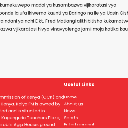
po kumekuwepo madai ya kusambazwa vijikaratasi vya
onde la ufa ikiwemo kaunti ya Baringo na ile ya Uasin Gis
ya ndani ya nchi Dkt. Fred Matiangi alithibitisha kukamatw
a vijikaratasi hivyo vinavyolenga jamii moja katika kau
Useful Links
ommission of Kenya (CCK) and
Home
 Kenya. Kalya FM is owned by
About us
ed and is situated in
News
t Kapenguria Teachers Plaza,
Sports
Nairobi’s Agip House, ground
Entertainment