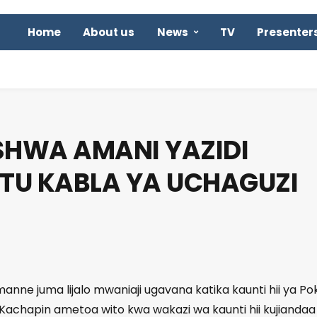
Home
About us
News
TV
Presenter
SHWA AMANI YAZIDI
 TU KABLA YA UCHAGUZI
anne juma lijalo mwaniaji ugavana katika kaunti hii ya Po
achapin ametoa wito kwa wakazi wa kaunti hii kujiandaa