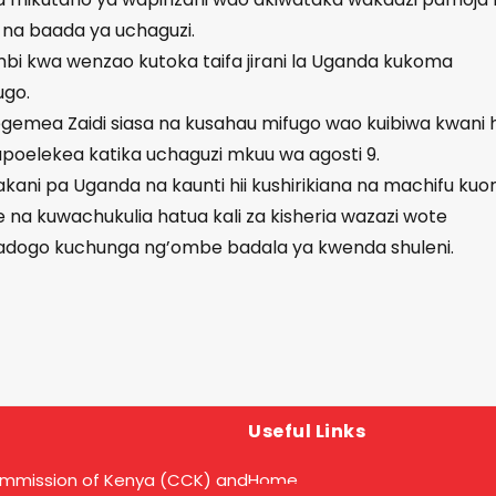
 na baada ya uchaguzi.
i kwa wenzao kutoka taifa jirani la Uganda kukoma
go.
gemea Zaidi siasa na kusahau mifugo wao kuibiwa kwani h
inapoelekea katika uchaguzi mkuu wa agosti 9.
ni pa Uganda na kaunti hii kushirikiana na machifu kuo
 kuwachukulia hatua kali za kisheria wazazi wote
dogo kuchunga ng’ombe badala ya kwenda shuleni.
Useful Links
ommission of Kenya (CCK) and
Home