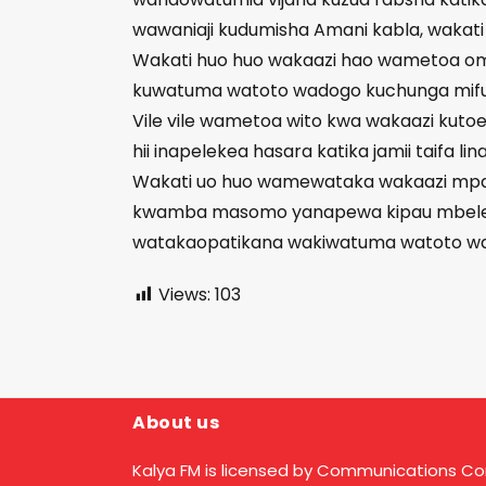
wawaniaji kudumisha Amani kabla, wakati
Wakati huo huo wakaazi hao wametoa omb
kuwatuma watoto wadogo kuchunga mifu
Vile vile wametoa wito kwa wakaazi kutoe
hii inapelekea hasara katika jamii taifa l
Wakati uo huo wamewataka wakaazi mpaka
kwamba masomo yanapewa kipau mbele na
watakaopatikana wakiwatuma watoto wa
Views:
103
About us
Kalya FM is licensed by Communications C