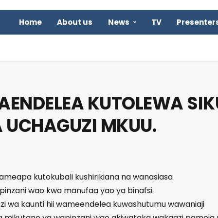
Home
About us
News
TV
Presenter
YAENDELEA KUTOLEWA SIK
 UCHAGUZI MKUU.
wameapa kutokubali kushirikiana na wanasiasa
nzani wao kwa manufaa yao ya binafsi.
 wa kaunti hii wameendelea kuwashutumu wawaniaji
a mikutano ya wapinzani wao akiwataka wakaazi pamoja 