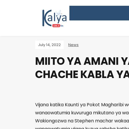
July 14, 2022
News
MIITO YA AMANI 
CHACHE KABLA YA
Vijana katika Kaunti ya Pokot Magharibi 
wanaowatumia kuvuruga mikutano ya wapi
Wakiongozwa na Stephen machar wakaazi
wanaowatumia vijana kuzua rabsha katik