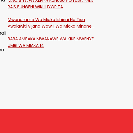
MAONI YA WAKENYA KUHUSU HOTUBA YAKE
RAIS BUNGENI WIKI ILIYOPITA
Mwanamme Wa Miaka Ishirini Na Tisa
Awalawiti Vijana Wawili Wa Miaka Minane
ali
Na Saba Mtawalia Katika Mtaa Wa
BABA AMBAKA MWANAWE WA KIKE MWENYE
Shikangania, Kakamega
UMRI WA MIAKA 14
na