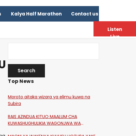
s
Kalya Half Marathon
Contact us
Listen
Live
U
Top News
Moroto aitaka wizara ya elimu kuwa na
Subira
RAIS AZINDUA KITUO MAALUM CHA
KUWASHUGHULIKIA WAGONJWA WA
CORONA
na