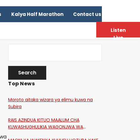
s
Kalya Half Marathon
Contact us
Listen
Live
Top News
Moroto aitaka wizara ya elimu kuwa na
Subira
RAIS AZINDUA KITUO MAALUM CHA
KUWASHUGHULIKIA WAGONJWA WA
CORONA
ewa