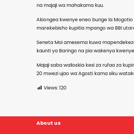
na majaji wa mahakama kuu.
Akiongea kwenye eneo bunge la Mogotio
marekebisho kupitia mpango wa BBI utare
Seneta Moi amesema kuwa mapendekezo y
kaunti ya Baringo na pia wakenya kwenye
Majaji saba walioskia kesi za rufaa za 
20 mwezi ujao wa Agosti kama siku watak
Views:
120
About us