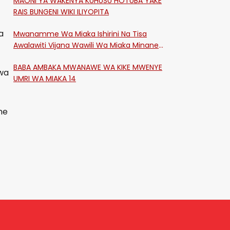
MAONI YA WAKENYA KUHUSU HOTUBA YAKE
RAIS BUNGENI WIKI ILIYOPITA
a
Mwanamme Wa Miaka Ishirini Na Tisa
Awalawiti Vijana Wawili Wa Miaka Minane
Na Saba Mtawalia Katika Mtaa Wa
BABA AMBAKA MWANAWE WA KIKE MWENYE
Shikangania, Kakamega
wa
UMRI WA MIAKA 14
he