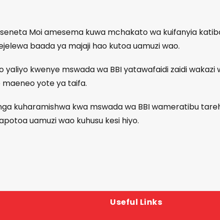
 seneta Moi amesema kuwa mchakato wa kuifanyia katib
jelewa baada ya majaji hao kutoa uamuzi wao.
aliyo kwenye mswada wa BBI yatawafaidi zaidi wakazi 
 maeneo yote ya taifa.
kupinga kuharamishwa kwa mswada wa BBI wameratibu tare
apotoa uamuzi wao kuhusu kesi hiyo.
Useful Links