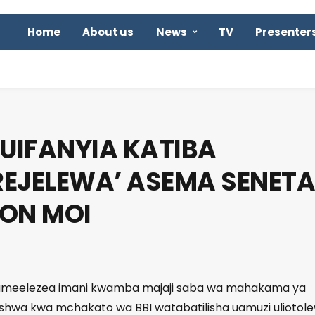
Home
About us
News
TV
Presenter
UIFANYIA KATIBA
EJELEWA’ ASEMA SENETA
ON MOI
i ameelezea imani kwamba majaji saba wa mahakama ya
mishwa kwa mchakato wa BBI watabatilisha uamuzi uliotol