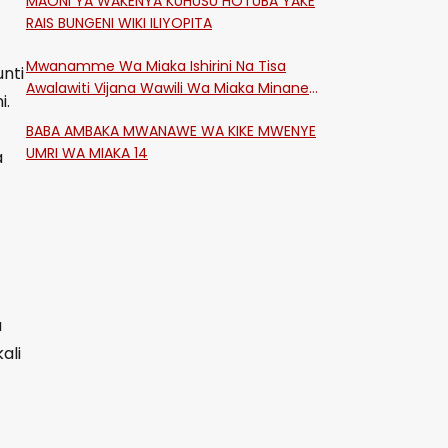
MAONI YA WAKENYA KUHUSU HOTUBA YAKE
RAIS BUNGENI WIKI ILIYOPITA
Mwanamme Wa Miaka Ishirini Na Tisa
nti
Awalawiti Vijana Wawili Wa Miaka Minane
i.
Na Saba Mtawalia Katika Mtaa Wa
BABA AMBAKA MWANAWE WA KIKE MWENYE
Shikangania, Kakamega
UMRI WA MIAKA 14
a
a
ali