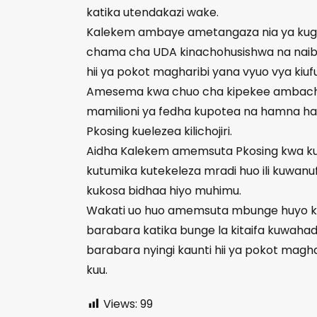
katika utendakazi wake.
Kalekem ambaye ametangaza nia ya kugomb
chama cha UDA kinachohusishwa na naib
hii ya pokot magharibi yana vyuo vya kiuf
Amesema kwa chuo cha kipekee ambacho 
mamilioni ya fedha kupotea na hamna hatu
Pkosing kuelezea kilichojiri.
Aidha Kalekem amemsuta Pkosing kwa kul
kutumika kutekeleza mradi huo ili kuwanu
kukosa bidhaa hiyo muhimu.
Wakati uo huo amemsuta mbunge huyo kw
barabara katika bunge la kitaifa kuwaha
barabara nyingi kaunti hii ya pokot magha
kuu.
Views:
99