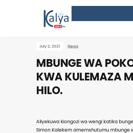
July 2, 2021
News
MBUNGE WA POKO
KWA KULEMAZA MI
HILO.
Aliyekuwa kiongozi wa wengi katika bunge l
Simon Kalekem amemshutumu mbunge wa p