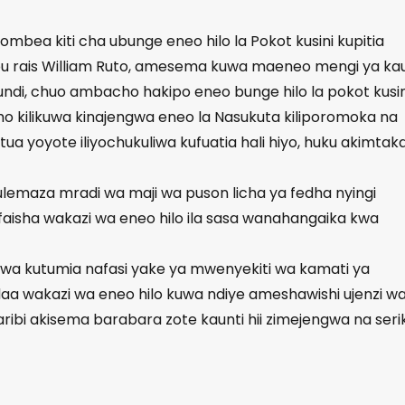
ea kiti cha ubunge eneo hilo la Pokot kusini kupitia
u rais William Ruto, amesema kuwa maeneo mengi ya kau
undi, chuo ambacho hakipo eneo bunge hilo la pokot kusin
kilikuwa kinajengwa eneo la Nasukuta kiliporomoka na
a yoyote iliyochukuliwa kufuatia hali hiyo, huku akimtak
emaza mradi wa maji wa puson licha ya fedha nyingi
faisha wakazi wa eneo hilo ila sasa wanahangaika kwa
a kutumia nafasi yake ya mwenyekiti wa kamati ya
daa wakazi wa eneo hilo kuwa ndiye ameshawishi ujenzi w
ribi akisema barabara zote kaunti hii zimejengwa na serik