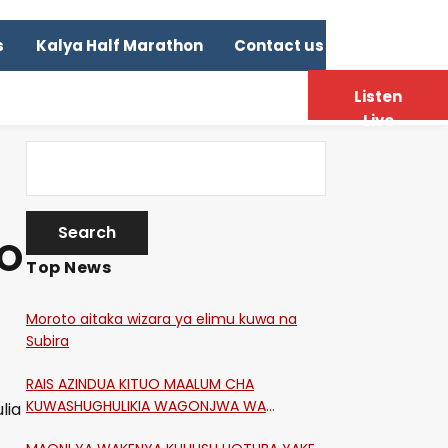
s
Kalya Half Marathon
Contact us
Listen
Live
EO
Top News
Moroto aitaka wizara ya elimu kuwa na
Subira
RAIS AZINDUA KITUO MAALUM CHA
KUWASHUGHULIKIA WAGONJWA WA
lia
CORONA