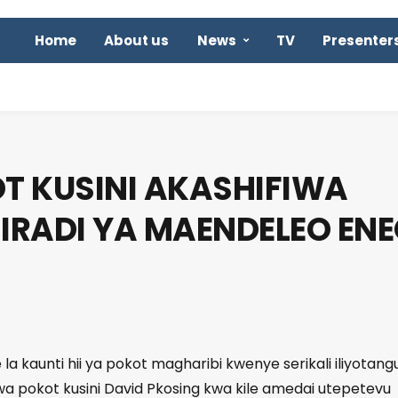
Home
About us
News
TV
Presenter
T KUSINI AKASHIFIWA
RADI YA MAENDELEO EN
a kaunti hii ya pokot magharibi kwenye serikali iliyotangu
okot kusini David Pkosing kwa kile amedai utepetevu