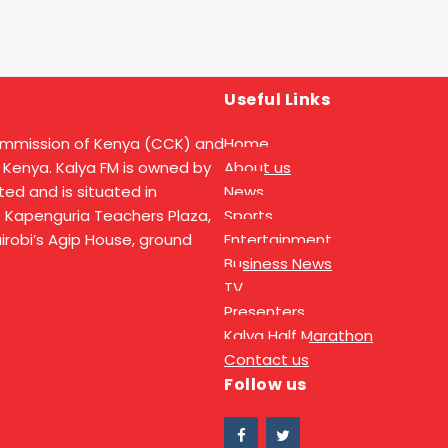
Useful Links
ommission of Kenya (CCK) and
Home
 Kenya. Kalya FM is owned by
About us
ed and is situated in
News
t Kapenguria Teachers Plaza,
Sports
Nairobi’s Agip House, ground
Entertainment
Business News
TV
Presenters
Kalya Half Marathon
Contact us
Follow us