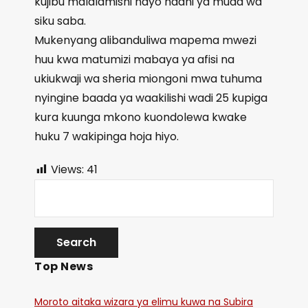
kujibu malalamishi hayo ndani ya muda wa
siku saba.
Mukenyang alibanduliwa mapema mwezi
huu kwa matumizi mabaya ya afisi na
ukiukwaji wa sheria miongoni mwa tuhuma
nyingine baada ya waakilishi wadi 25 kupiga
kura kuunga mkono kuondolewa kwake
huku 7 wakipinga hoja hiyo.
Views:
41
Top News
Moroto aitaka wizara ya elimu kuwa na Subira