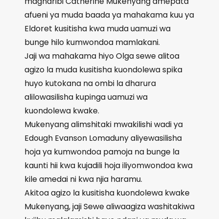
magharibi Catherine Mukenyang amepata
afueni ya muda baada ya mahakama kuu ya
Eldoret kusitisha kwa muda uamuzi wa
bunge hilo kumwondoa mamlakani.
Jaji wa mahakama hiyo Olga sewe alitoa
agizo la muda kusitisha kuondolewa spika
huyo kutokana na ombi la dharura
alilowasilisha kupinga uamuzi wa
kuondolewa kwake.
Mukenyang alimshitaki mwakilishi wadi ya
Edough Evanson Lomaduny aliyewasilisha
hoja ya kumwondoa pamoja na bunge la
kaunti hii kwa kujadili hoja iliyomwondoa kwa
kile amedai ni kwa njia haramu.
Akitoa agizo la kusitisha kuondolewa kwake
Mukenyang, jaji Sewe aliwaagiza washitakiwa