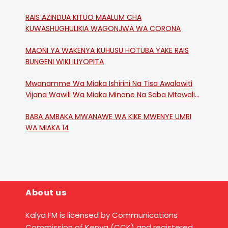
RAIS AZINDUA KITUO MAALUM CHA
KUWASHUGHULIKIA WAGONJWA WA CORONA
MAONI YA WAKENYA KUHUSU HOTUBA YAKE RAIS
BUNGENI WIKI ILIYOPITA
Mwanamme Wa Miaka Ishirini Na Tisa Awalawiti
Vijana Wawili Wa Miaka Minane Na Saba Mtawalia
Katika Mtaa Wa Shikangania, Kakamega
BABA AMBAKA MWANAWE WA KIKE MWENYE UMRI
WA MIAKA 14
About us
Kalya FM is licensed by Communications
Commission of Kenya (CCK) and registered