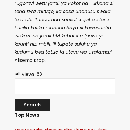
“
Ugomvi wetu jamii ya Pokot na Turkana si
tena kwa mifugo, ila sasa unahusu swala
la ardhi. Tunaomba serikali kupitia idara
husika kufika maeneo haya ili kuwasaidia
wakazi wa jamii hizi kubaini mipaka ya
kaunti hizi mbili, ili tupate suluhu ya
kudumu kwa tatizo la utovu wa usalama.”
Alisema Krop.
Views:
63
Top News
Moroto aitaka wizara ya elimu kuwa na Subira