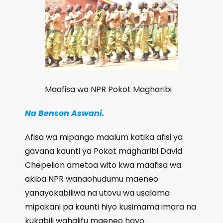
Maafisa wa NPR Pokot Magharibi
Na Benson Aswani.
Afisa wa mipango maalum katika afisi ya
gavana kaunti ya Pokot magharibi David
Chepelion ametoa wito kwa maafisa wa
akiba NPR wanaohudumu maeneo
yanayokabiliwa na utovu wa usalama
mipakani pa kaunti hiyo kusimama imara na
kukabili wahalifu maeneo hayo.