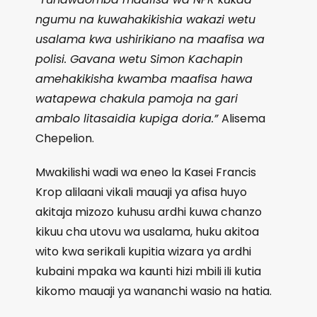
ngumu na kuwahakikishia wakazi wetu
usalama kwa ushirikiano na maafisa wa
polisi. Gavana wetu Simon Kachapin
amehakikisha kwamba maafisa hawa
watapewa chakula pamoja na gari
ambalo litasaidia kupiga doria.”
Alisema
Chepelion.
Mwakilishi wadi wa eneo la Kasei Francis
Krop alilaani vikali mauaji ya afisa huyo
akitaja mizozo kuhusu ardhi kuwa chanzo
kikuu cha utovu wa usalama, huku akitoa
wito kwa serikali kupitia wizara ya ardhi
kubaini mpaka wa kaunti hizi mbili ili kutia
kikomo mauaji ya wananchi wasio na hatia.