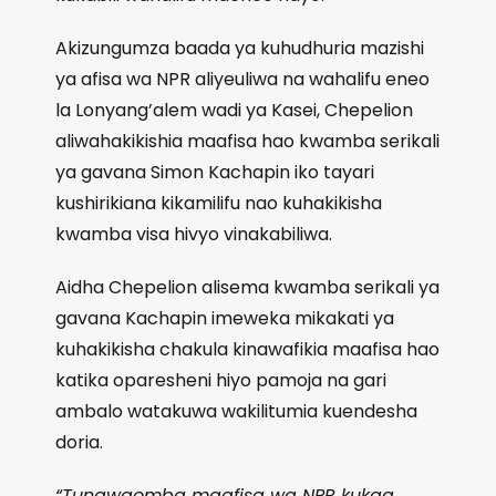
Akizungumza baada ya kuhudhuria mazishi
ya afisa wa NPR aliyeuliwa na wahalifu eneo
la Lonyang’alem wadi ya Kasei, Chepelion
aliwahakikishia maafisa hao kwamba serikali
ya gavana Simon Kachapin iko tayari
kushirikiana kikamilifu nao kuhakikisha
kwamba visa hivyo vinakabiliwa.
Aidha Chepelion alisema kwamba serikali ya
gavana Kachapin imeweka mikakati ya
kuhakikisha chakula kinawafikia maafisa hao
katika oparesheni hiyo pamoja na gari
ambalo watakuwa wakilitumia kuendesha
doria.
“Tunawaomba maafisa wa NPR kukaa