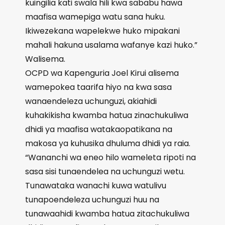
kuingilia kati swala hili kwa sababu hawa
maafisa wamepiga watu sana huku.
Ikiwezekana wapelekwe huko mipakani
mahali hakuna usalama wafanye kazi huko.”
Walisema.
OCPD wa Kapenguria Joel Kirui alisema
wamepokea taarifa hiyo na kwa sasa
wanaendeleza uchunguzi, akiahidi
kuhakikisha kwamba hatua zinachukuliwa
dhidi ya maafisa watakaopatikana na
makosa ya kuhusika dhuluma dhidi ya raia.
“Wananchi wa eneo hilo wameleta ripoti na
sasa sisi tunaendelea na uchunguzi wetu.
Tunawataka wanachi kuwa watulivu
tunapoendeleza uchunguzi huu na
tunawaahidi kwamba hatua zitachukuliwa