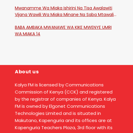
Mwanamme Wa Miaka Ishirini Na Tisa Awalawiti
Vijana Wawili Wa Miaka Minane Na Saba Mtawalia
Katika Mtaa Wa Shikangania, Kakamega
BABA AMBAKA MWANAWE WA KIKE MWENYE UMRI
WA MIAKA 14
About us
Kalya FM is licensed by Communications
Commission of Kenya (CCK) and registered
by the registrar of companies of Kenya. Kalya
FM is owned by Elgonet Communications
Technologies Limited and is situated in
Makutano, Kapenguria and its offices are at
Kapenguria Teachers Plaza, 3rd floor with its