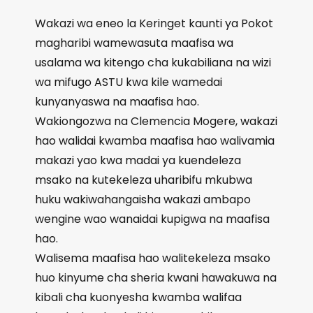
Wakazi wa eneo la Keringet kaunti ya Pokot
magharibi wamewasuta maafisa wa
usalama wa kitengo cha kukabiliana na wizi
wa mifugo ASTU kwa kile wamedai
kunyanyaswa na maafisa hao.
Wakiongozwa na Clemencia Mogere, wakazi
hao walidai kwamba maafisa hao walivamia
makazi yao kwa madai ya kuendeleza
msako na kutekeleza uharibifu mkubwa
huku wakiwahangaisha wakazi ambapo
wengine wao wanaidai kupigwa na maafisa
hao.
Walisema maafisa hao walitekeleza msako
huo kinyume cha sheria kwani hawakuwa na
kibali cha kuonyesha kwamba walifaa