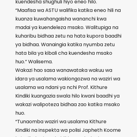
kuendesha shughuli hiyo eneo hilo.
“Maafisa wa ASTU walifika katika eneo hili na
kuanza kuwahangaisha wananchi kwa
madai ya kuendeleza msako. Walitupiga na
kuharibu bidhaa zetu na hata kupora baadhi
ya bidhaa. Wanaingia katika nyumba zetu
hata bila ya kibali cha kuendesha msako
huo.” Walisema.
Wakazi hao sasa wanawataka wakuu wa
idara ya usalama wakiongozwa na waziri wa
usalama wa ndani ya nchi Prof. Kithure
Kindiki kuangazia swala hilo kwani baadhi ya
wakazi walipoteza bidhaa zao katika msako
huo.
“Tunaomba waziri wa usalama Kithure
Kindiki na inspekta wa polisi Japheth Koome