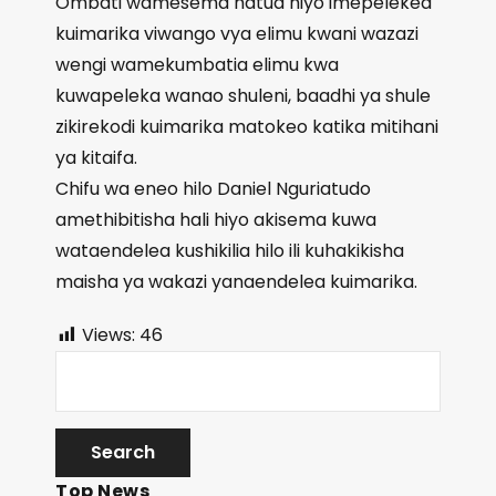
Ombati wamesema hatua hiyo imepelekea
kuimarika viwango vya elimu kwani wazazi
wengi wamekumbatia elimu kwa
kuwapeleka wanao shuleni, baadhi ya shule
zikirekodi kuimarika matokeo katika mitihani
ya kitaifa.
Chifu wa eneo hilo Daniel Nguriatudo
amethibitisha hali hiyo akisema kuwa
wataendelea kushikilia hilo ili kuhakikisha
maisha ya wakazi yanaendelea kuimarika.
Views:
46
Top News