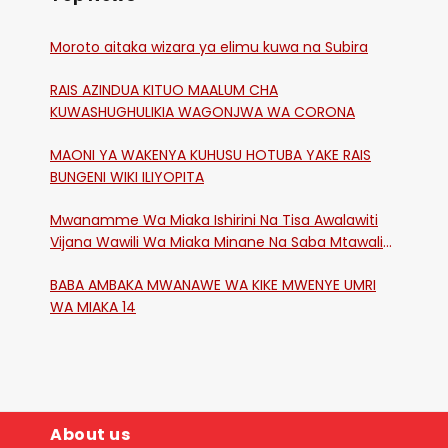
Moroto aitaka wizara ya elimu kuwa na Subira
RAIS AZINDUA KITUO MAALUM CHA
KUWASHUGHULIKIA WAGONJWA WA CORONA
MAONI YA WAKENYA KUHUSU HOTUBA YAKE RAIS
BUNGENI WIKI ILIYOPITA
Mwanamme Wa Miaka Ishirini Na Tisa Awalawiti
Vijana Wawili Wa Miaka Minane Na Saba Mtawalia
Katika Mtaa Wa Shikangania, Kakamega
BABA AMBAKA MWANAWE WA KIKE MWENYE UMRI
WA MIAKA 14
About us