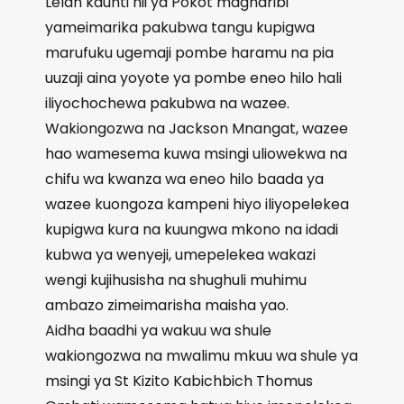
Lelan kaunti hii ya Pokot magharibi
yameimarika pakubwa tangu kupigwa
marufuku ugemaji pombe haramu na pia
uuzaji aina yoyote ya pombe eneo hilo hali
iliyochochewa pakubwa na wazee.
Wakiongozwa na Jackson Mnangat, wazee
hao wamesema kuwa msingi uliowekwa na
chifu wa kwanza wa eneo hilo baada ya
wazee kuongoza kampeni hiyo iliyopelekea
kupigwa kura na kuungwa mkono na idadi
kubwa ya wenyeji, umepelekea wakazi
wengi kujihusisha na shughuli muhimu
ambazo zimeimarisha maisha yao.
Aidha baadhi ya wakuu wa shule
wakiongozwa na mwalimu mkuu wa shule ya
msingi ya St Kizito Kabichbich Thomus