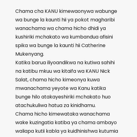
Chama cha KANU kimewaonywa wabunge
wa bunge la kaunti hii ya pokot magharibi
wanachama wa chama hicho dhidi ya
kushiriki mchakato wa kumbandua afisini
spika wa bunge la kaunti hii Catherine
Mukenyang.
Katika barua iliyoandikwa na kutiwa sahihi
na katibu mkuu wa kitaifa wa KANU Nick
Salat, chama hicho kimeonya kuwa
mwanachama yeyote wa Kanu katika
bunge hilo atakayeshiriki mchakato huo
atachukuliwa hatua za kinidhamu.
Chama hicho kimewataka wanachama
wake kuzingatia katiba ya chama ambayo
waliapa kutii kabla ya kuidhinishwa kutumia