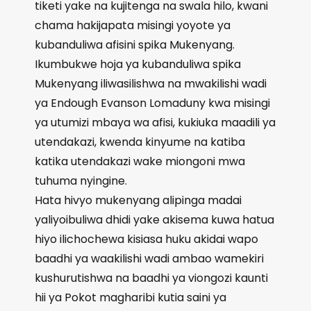
tiketi yake na kujitenga na swala hilo, kwani
chama hakijapata misingi yoyote ya
kubanduliwa afisini spika Mukenyang.
Ikumbukwe hoja ya kubanduliwa spika
Mukenyang iliwasilishwa na mwakilishi wadi
ya Endough Evanson Lomaduny kwa misingi
ya utumizi mbaya wa afisi, kukiuka maadili ya
utendakazi, kwenda kinyume na katiba
katika utendakazi wake miongoni mwa
tuhuma nyingine.
Hata hivyo mukenyang alipinga madai
yaliyoibuliwa dhidi yake akisema kuwa hatua
hiyo ilichochewa kisiasa huku akidai wapo
baadhi ya waakilishi wadi ambao wamekiri
kushurutishwa na baadhi ya viongozi kaunti
hii ya Pokot magharibi kutia saini ya