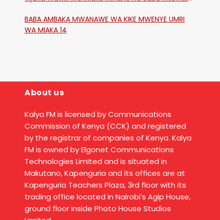
Katika Mtaa Wa Shikangania, Kakamega
BABA AMBAKA MWANAWE WA KIKE MWENYE UMRI
WA MIAKA 14
About us
Kalya FM is licensed by Communications
Commission of Kenya (CCK) and registered
by the registrar of companies of Kenya. Kalya
FM is owned by Elgonet Communications
Technologies Limited and is situated in
Makutano, Kapenguria and its offices are at
Kapenguria Teachers Plaza, 3rd floor with its
trading office located in Nairobi’s Agip House,
ground floor inside Photo House Studios