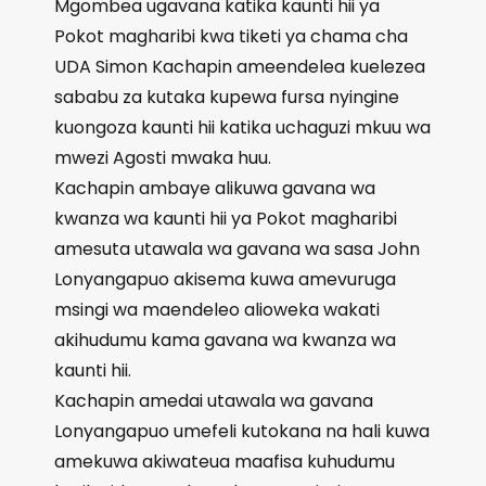
Mgombea ugavana katika kaunti hii ya
Pokot magharibi kwa tiketi ya chama cha
UDA Simon Kachapin ameendelea kuelezea
sababu za kutaka kupewa fursa nyingine
kuongoza kaunti hii katika uchaguzi mkuu wa
mwezi Agosti mwaka huu.
Kachapin ambaye alikuwa gavana wa
kwanza wa kaunti hii ya Pokot magharibi
amesuta utawala wa gavana wa sasa John
Lonyangapuo akisema kuwa amevuruga
msingi wa maendeleo alioweka wakati
akihudumu kama gavana wa kwanza wa
kaunti hii.
Kachapin amedai utawala wa gavana
Lonyangapuo umefeli kutokana na hali kuwa
amekuwa akiwateua maafisa kuhudumu