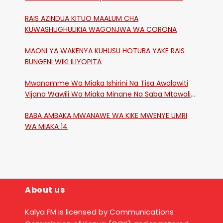
RAIS AZINDUA KITUO MAALUM CHA
KUWASHUGHULIKIA WAGONJWA WA CORONA
MAONI YA WAKENYA KUHUSU HOTUBA YAKE RAIS
BUNGENI WIKI ILIYOPITA
Mwanamme Wa Miaka Ishirini Na Tisa Awalawiti
Vijana Wawili Wa Miaka Minane Na Saba Mtawalia
Katika Mtaa Wa Shikangania, Kakamega
BABA AMBAKA MWANAWE WA KIKE MWENYE UMRI
WA MIAKA 14
About us
Kalya FM is licensed by Communications