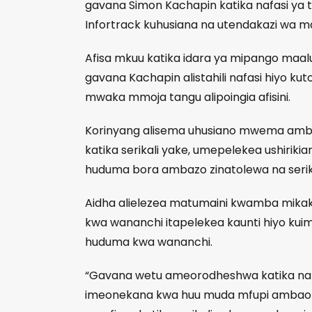
gavana Simon Kachapin katika nafasi ya tat
Infortrack kuhusiana na utendakazi wa m
Afisa mkuu katika idara ya mipango maal
gavana Kachapin alistahili nafasi hiyo k
mwaka mmoja tangu alipoingia afisini.
Korinyang alisema uhusiano mwema ambao
katika serikali yake, umepelekea ushiriki
huduma bora ambazo zinatolewa na serik
Aidha alielezea matumaini kwamba mik
kwa wananchi itapelekea kaunti hiyo kuima
huduma kwa wananchi.
“Gavana wetu ameorodheshwa katika nafas
imeonekana kwa huu muda mfupi ambao 