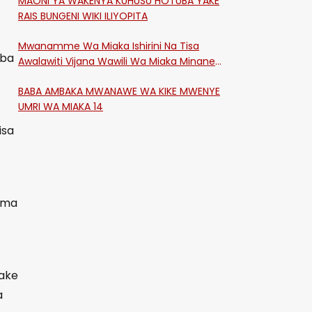
MAONI YA WAKENYA KUHUSU HOTUBA YAKE
RAIS BUNGENI WIKI ILIYOPITA
Mwanamme Wa Miaka Ishirini Na Tisa
mba
Awalawiti Vijana Wawili Wa Miaka Minane
Na Saba Mtawalia Katika Mtaa Wa
BABA AMBAKA MWANAWE WA KIKE MWENYE
Shikangania, Kakamega
UMRI WA MIAKA 14
isa
uma
yake
a