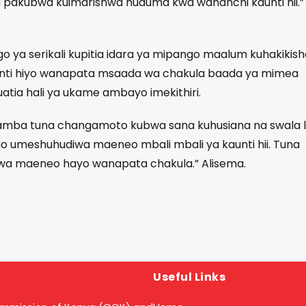
a pakubwa kuimarishwa huduma kwa wananchi kaunti hii.”
o ya serikali kupitia idara ya mipango maalum kuhakikish
nti hiyo wanapata msaada wa chakula baada ya mimea
tia hali ya ukame ambayo imekithiri.
mba tuna changamoto kubwa sana kuhusiana na swala 
o umeshuhudiwa maeneo mbali mbali ya kaunti hii. Tuna
wa maeneo hayo wanapata chakula.” Alisema.
Useful Links