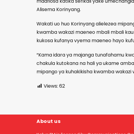
maafiosa katika serikali yake umechangi
Alisema Korinyang.
Wakati uo huo Korinyang alielezea mipang
kwamba wakazi maeneo mbali mbali kau
kukosa kufanya vyema maeneo hayo kufua
“Kama idara ya majanga tunafahamu kwa
chakula kutokana na hali ya ukame amba
mipango ya kuhakikisha kwamba wakazi 
Views:
62
About us