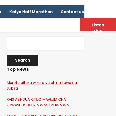
s
Kalya Half Marathon
Contact us
Listen
Live
Top News
Moroto aitaka wizara ya elimu kuwa na
Subira
RAIS AZINDUA KITUO MAALUM CHA
KUWASHUGHULIKIA WAGONJWA WA
CORONA