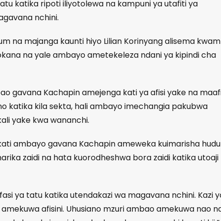
u katika ripoti iliyotolewa na kampuni ya utafiti ya
agavana nchini.
um na majanga kaunti hiyo Lilian Korinyang alisema kwa
utokana na yale ambayo ametekeleza ndani ya kipindi cha
 gavana Kachapin amejenga kati ya afisi yake na maaf
ano katika kila sekta, hali ambayo imechangia pakubwa
ali yake kwa wananchi.
akati ambayo gavana Kachapin ameweka kuimarisha hud
rika zaidi na hata kuorodheshwa bora zaidi katika utoaji
i ya tatu katika utendakazi wa magavana nchini. Kazi 
amekuwa afisini. Uhusiano mzuri ambao amekuwa nao n