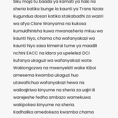
Siku moja tu baada ya kamati ya haki na
sheria katika bunge la kaunti ya Trans Nzoia
kugundua dosari katika stakabadhi za waziri
wa afya Clare Wanyama na kukosa
kumuidhinisha kuwa mwanasheria mkuu wa
kaunti hiyo, chama cha wafanyakazi wa
kaunti hiyo sasa kimeirai tume ya maadili
nchini EACC na idara ya upelelezi DCI
kufanya ukaguzi wa wafanyakazi wote.
Wakiongozwa na mwenyekiti wake Kiboi
amesema kwamba ukaguzi huo
utawafichua wafanyakazi hewa na
walioajiriwa kinyume na sheria za uajiri ili
warejeshe fedha ambazo wamekuwa
wakipokea kinyume na sheria.
Kadhalika amedokeza kwamba chama