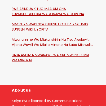
RAIS AZINDUA KITUO MAALUM CHA
KUWASHUGHULIKIA WAGONJWA WA CORONA
MAONI YA WAKENYA KUHUSU HOTUBA YAKE RAIS
BUNGENI WIKI ILIYOPITA
Mwanamme Wa Miaka Ishirini Na Tisa Awalawiti
Vijana Wawili Wa Miaka Minane Na Saba Mtawalia
Katika Mtaa Wa Shikangania, Kakamega
BABA AMBAKA MWANAWE WA KIKE MWENYE UMRI
WA MIAKA 14
About us
Kalya FM is licensed by Communications