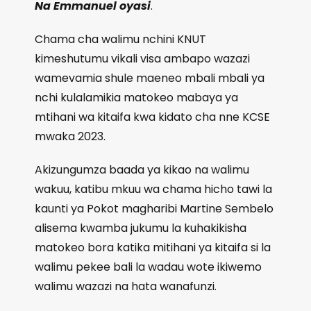
Na Emmanuel oyasi
.
Chama cha walimu nchini KNUT
kimeshutumu vikali visa ambapo wazazi
wamevamia shule maeneo mbali mbali ya
nchi kulalamikia matokeo mabaya ya
mtihani wa kitaifa kwa kidato cha nne KCSE
mwaka 2023.
Akizungumza baada ya kikao na walimu
wakuu, katibu mkuu wa chama hicho tawi la
kaunti ya Pokot magharibi Martine Sembelo
alisema kwamba jukumu la kuhakikisha
matokeo bora katika mitihani ya kitaifa si la
walimu pekee bali la wadau wote ikiwemo
walimu wazazi na hata wanafunzi.