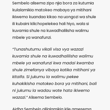
Sembelo alisema zipo njia bora za kutumia
kulalamikia matokeo mabaya ya mitihani
ikiwemo kuandaa kikao na uongozi wa shule
ili kubaini kilichopelekea hali hiyo, wala si
kuvamia shule na kuwadhalilisha walimu
mbele ya wanafunzi.
“Tunashutumu vikali visa vya wazazi
kuvamia shule na kuwadhalilisha walimu
mbele ya wanafunzi kwa madai kwamba
shule zimefanya vibaya katika mitihani ya
kitaifa. Si jukumu la walimu pekee
kuhakikisha matokeo bora ya mitihani, bali
ni jukumu la wadau wote hata ikiwemo
wazazi.”
Alisema Sembelo.
Aidha Sembelo alilalamikia kile amesema