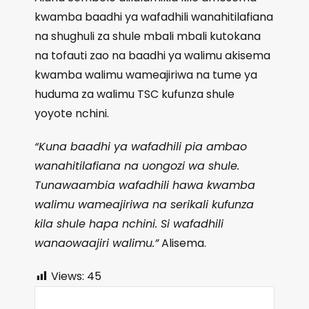
kwamba baadhi ya wafadhili wanahitilafiana
na shughuli za shule mbali mbali kutokana
na tofauti zao na baadhi ya walimu akisema
kwamba walimu wameajiriwa na tume ya
huduma za walimu TSC kufunza shule
yoyote nchini.
“Kuna baadhi ya wafadhili pia ambao
wanahitilafiana na uongozi wa shule.
Tunawaambia wafadhili hawa kwamba
walimu wameajiriwa na serikali kufunza
kila shule hapa nchini. Si wafadhili
wanaowaajiri walimu.”
Alisema.
Views:
45