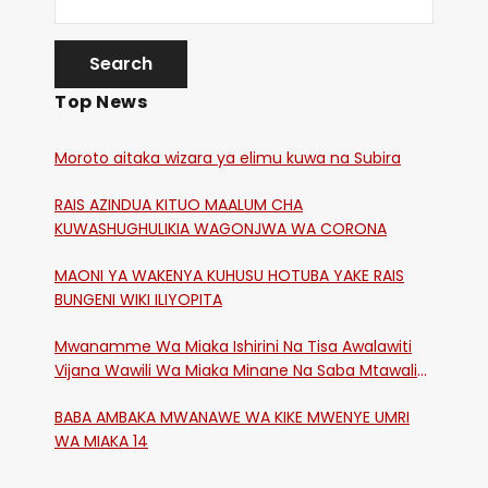
Top News
Moroto aitaka wizara ya elimu kuwa na Subira
RAIS AZINDUA KITUO MAALUM CHA
KUWASHUGHULIKIA WAGONJWA WA CORONA
MAONI YA WAKENYA KUHUSU HOTUBA YAKE RAIS
BUNGENI WIKI ILIYOPITA
Mwanamme Wa Miaka Ishirini Na Tisa Awalawiti
Vijana Wawili Wa Miaka Minane Na Saba Mtawalia
Katika Mtaa Wa Shikangania, Kakamega
BABA AMBAKA MWANAWE WA KIKE MWENYE UMRI
WA MIAKA 14