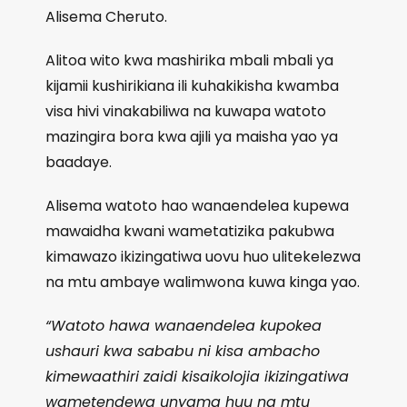
Alisema Cheruto.
Alitoa wito kwa mashirika mbali mbali ya
kijamii kushirikiana ili kuhakikisha kwamba
visa hivi vinakabiliwa na kuwapa watoto
mazingira bora kwa ajili ya maisha yao ya
baadaye.
Alisema watoto hao wanaendelea kupewa
mawaidha kwani wametatizika pakubwa
kimawazo ikizingatiwa uovu huo ulitekelezwa
na mtu ambaye walimwona kuwa kinga yao.
“Watoto hawa wanaendelea kupokea
ushauri kwa sababu ni kisa ambacho
kimewaathiri zaidi kisaikolojia ikizingatiwa
wametendewa unyama huu na mtu