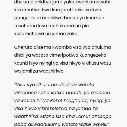
dhuluma dhidi ya jamii yake kwani amewahi
kukamatwa kwa kumjeruhi mkewe kwa
panga, ila akaachiliwa baada ya kuomba
msahama kwa mahakama na pia
kusamehewa na jamaa zake.
Cheruto alisema kwamba visa vya dhuluma
dhidi ya watoto vimeripotiwa kuongezeka
kaunti hiyo nyingi ya visa hivyo vikihusu watu
wa jamii za waathiriwa.
“Visa vya dhuluma dhidi ya watoto
vimeenea sana katika baadhi ya maeneo
ya kaunti hii ya Pokot magharibi, nyingi ya
visa hivyo vikitekelezwa na jamaa za
waathirika. Mfano kisa cha Lomut ambapo
baba aliwadhulumu watoto wake wawili.”