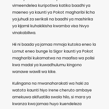
vimeendelea kuripotiwa katika baadhi ya
maeneo ya kaunti ya Pokot magharibi licha
ya juhudi za serikali na baadhi ya mashirika
ya kijamii kuhakikisha kwamba visa hivyo
vinakabiliwa.
Hii ni baada ya jamaa mmoja kutoka eneo la
Lomut eneo bunge la Sigor kaunti ya Pokot
magharibi kukamatwa na maafisa wa polisi
kwa madai ya kuwadhulumu kingono
wanawe wawili wa kike.
Kulingana na mwanaharakati wa haki za
watoto kaunti hiyo Irene cheruto ambaye
amekuwa akifuatilia swala hilo, si mara ya
kwanza kwa jamaa huyo kuendeleza