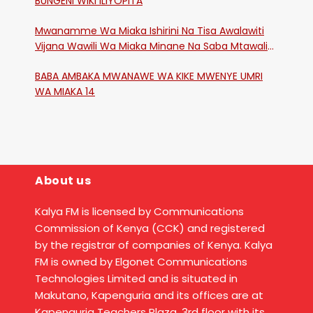
BUNGENI WIKI ILIYOPITA
Mwanamme Wa Miaka Ishirini Na Tisa Awalawiti
Vijana Wawili Wa Miaka Minane Na Saba Mtawalia
Katika Mtaa Wa Shikangania, Kakamega
BABA AMBAKA MWANAWE WA KIKE MWENYE UMRI
WA MIAKA 14
About us
Kalya FM is licensed by Communications
Commission of Kenya (CCK) and registered
by the registrar of companies of Kenya. Kalya
FM is owned by Elgonet Communications
Technologies Limited and is situated in
Makutano, Kapenguria and its offices are at
Kapenguria Teachers Plaza, 3rd floor with its