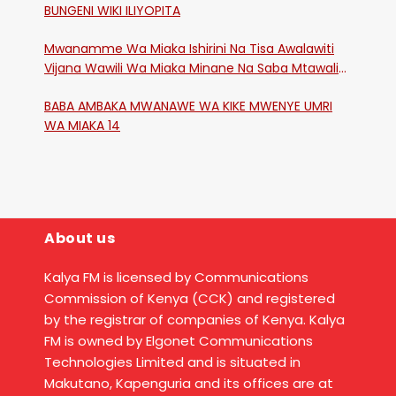
BUNGENI WIKI ILIYOPITA
Mwanamme Wa Miaka Ishirini Na Tisa Awalawiti
Vijana Wawili Wa Miaka Minane Na Saba Mtawalia
Katika Mtaa Wa Shikangania, Kakamega
BABA AMBAKA MWANAWE WA KIKE MWENYE UMRI
WA MIAKA 14
About us
Kalya FM is licensed by Communications
Commission of Kenya (CCK) and registered
by the registrar of companies of Kenya. Kalya
FM is owned by Elgonet Communications
Technologies Limited and is situated in
Makutano, Kapenguria and its offices are at