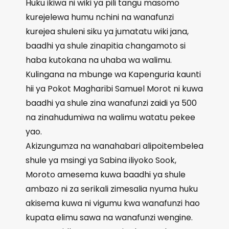
Huku ikiwa ni wiki ya pili tangu masomo
kurejelewa humu nchini na wanafunzi
kurejea shuleni siku ya jumatatu wiki jana,
baadhi ya shule zinapitia changamoto si
haba kutokana na uhaba wa walimu.
Kulingana na mbunge wa Kapenguria kaunti
hii ya Pokot Magharibi Samuel Morot ni kuwa
baadhi ya shule zina wanafunzi zaidi ya 500
na zinahudumiwa na walimu watatu pekee
yao.
Akizungumza na wanahabari alipoitembelea
shule ya msingi ya Sabina iliyoko Sook,
Moroto amesema kuwa baadhi ya shule
ambazo ni za serikali zimesalia nyuma huku
akisema kuwa ni vigumu kwa wanafunzi hao
kupata elimu sawa na wanafunzi wengine.