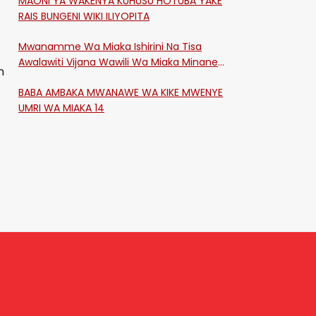
MAONI YA WAKENYA KUHUSU HOTUBA YAKE
RAIS BUNGENI WIKI ILIYOPITA
Mwanamme Wa Miaka Ishirini Na Tisa
Awalawiti Vijana Wawili Wa Miaka Minane
n
Na Saba Mtawalia Katika Mtaa Wa
BABA AMBAKA MWANAWE WA KIKE MWENYE
Shikangania, Kakamega
UMRI WA MIAKA 14