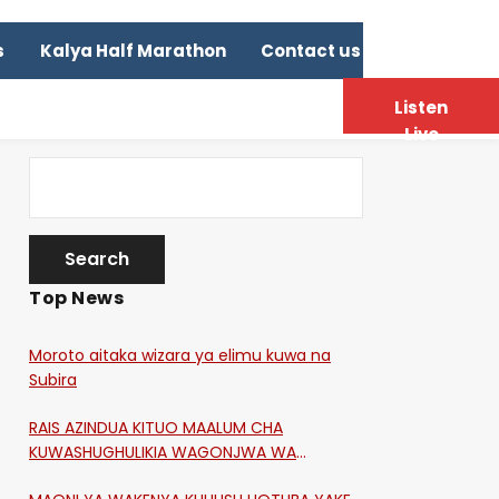
s
Kalya Half Marathon
Contact us
Listen
Live
Top News
Moroto aitaka wizara ya elimu kuwa na
Subira
RAIS AZINDUA KITUO MAALUM CHA
KUWASHUGHULIKIA WAGONJWA WA
CORONA