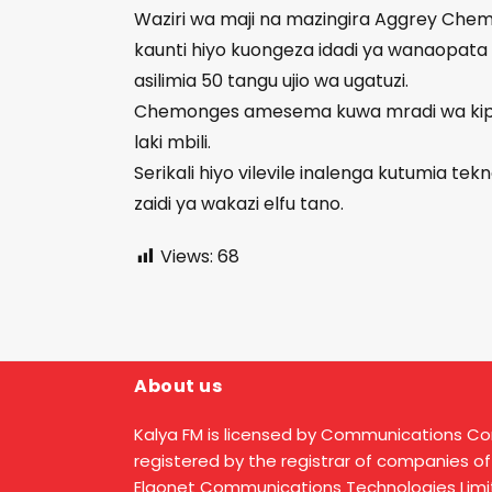
Waziri wa maji na mazingira Aggrey Che
kaunti hiyo kuongeza idadi ya wanaopata 
asilimia 50 tangu ujio wa ugatuzi.
Chemonges amesema kuwa mradi wa kiptogo
laki mbili.
Serikali hiyo vilevile inalenga kutumia t
zaidi ya wakazi elfu tano.
Views:
68
About us
Kalya FM is licensed by Communications C
registered by the registrar of companies of
Elgonet Communications Technologies Limit