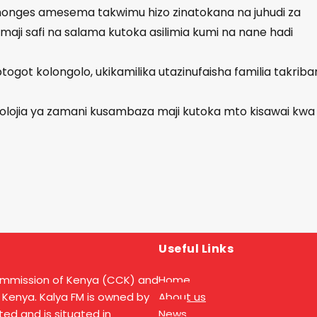
monges amesema takwimu hizo zinatokana na juhudi za
maji safi na salama kutoka asilimia kumi na nane hadi
t kolongolo, ukikamilika utazinufaisha familia takriba
eknolojia ya zamani kusambaza maji kutoka mto kisawai kwa
Useful Links
ommission of Kenya (CCK) and
Home
 Kenya. Kalya FM is owned by
About us
ed and is situated in
News