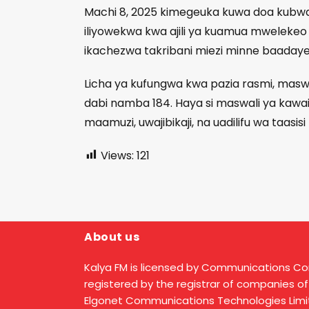
Machi 8, 2025 kimegeuka kuwa doa kubwa ka
iliyowekwa kwa ajili ya kuamua mwelekeo 
ikachezwa takribani miezi minne baadaye
Licha ya kufungwa kwa pazia rasmi, ma
dabi namba 184. Haya si maswali ya kawa
maamuzi, uwajibikaji, na uadilifu wa taas
Views:
121
About us
Kalya FM is licensed by Communications C
registered by the registrar of companies of
Elgonet Communications Technologies Limit