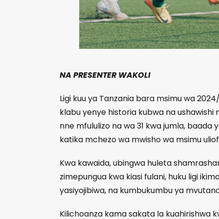
NA PRESENTER WAKOLI
Ligi kuu ya Tanzania bara msimu wa 2024
klabu yenye historia kubwa na ushawishi
nne mfululizo na wa 31 kwa jumla, baada
katika mchezo wa mwisho wa msimu uliof
Kwa kawaida, ubingwa huleta shamrashamr
zimepungua kwa kiasi fulani, huku ligi iki
yasiyojibiwa, na kumbukumbu ya mvutano u
Kilichoanza kama sakata la kuahirishwa k