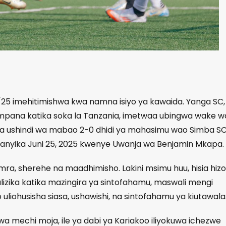
/25 imehitimishwa kwa namna isiyo ya kawaida. Yanga SC,
 mpana katika soka la Tanzania, imetwaa ubingwa wake w
 ya ushindi wa mabao 2-0 dhidi ya mahasimu wao Simba S
anyika Juni 25, 2025 kwenye Uwanja wa Benjamin Mkapa.
a, sherehe na maadhimisho. Lakini msimu huu, hisia hizo
malizika katika mazingira ya sintofahamu, maswali mengi
liohusisha siasa, ushawishi, na sintofahamu ya kiutawala
wa mechi moja, ile ya dabi ya Kariakoo iliyokuwa ichezwe