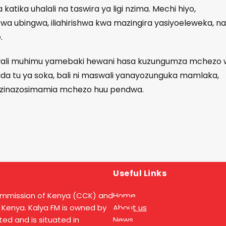
tika uhalali na taswira ya ligi nzima. Mechi hiyo,
wa ubingwa, iliahirishwa kwa mazingira yasiyoeleweka, na
.
swali muhimu yamebaki hewani hasa kuzungumza mchezo
ida tu ya soka, bali ni maswali yanayozunguka mamlaka,
isi zinazosimamia mchezo huu pendwa.
Useful Links
ommission of Kenya (CCK) and
Home
 Kenya. Kalya FM is owned by
About us
ed and is situated in
News