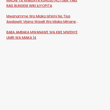
MAONI YA WAKENYA KUHUSU HOTUBA YAKE
RAIS BUNGENI WIKI ILIYOPITA
Mwanamme Wa Miaka Ishirini Na Tisa
Awalawiti Vijana Wawili Wa Miaka Minane
Na Saba Mtawalia Katika Mtaa Wa
BABA AMBAKA MWANAWE WA KIKE MWENYE
Shikangania, Kakamega
UMRI WA MIAKA 14