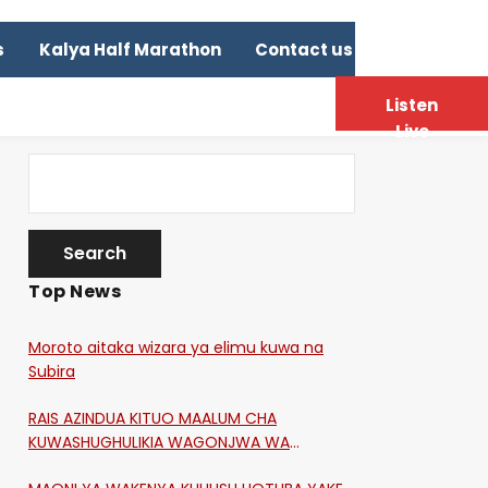
s
Kalya Half Marathon
Contact us
Listen
Live
Top News
Moroto aitaka wizara ya elimu kuwa na
Subira
RAIS AZINDUA KITUO MAALUM CHA
KUWASHUGHULIKIA WAGONJWA WA
CORONA