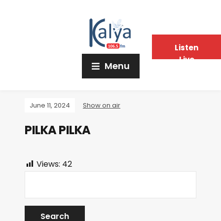
Listen
Live
Menu
June 11, 2024
Show on air
PILKA PILKA
Views:
42