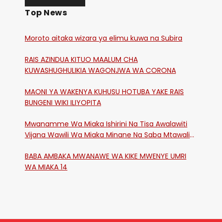
Top News
Moroto aitaka wizara ya elimu kuwa na Subira
RAIS AZINDUA KITUO MAALUM CHA
KUWASHUGHULIKIA WAGONJWA WA CORONA
MAONI YA WAKENYA KUHUSU HOTUBA YAKE RAIS
BUNGENI WIKI ILIYOPITA
Mwanamme Wa Miaka Ishirini Na Tisa Awalawiti
Vijana Wawili Wa Miaka Minane Na Saba Mtawalia
Katika Mtaa Wa Shikangania, Kakamega
BABA AMBAKA MWANAWE WA KIKE MWENYE UMRI
WA MIAKA 14