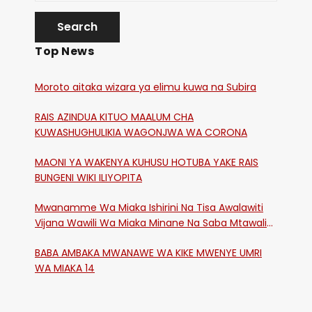
Top News
Moroto aitaka wizara ya elimu kuwa na Subira
RAIS AZINDUA KITUO MAALUM CHA
KUWASHUGHULIKIA WAGONJWA WA CORONA
MAONI YA WAKENYA KUHUSU HOTUBA YAKE RAIS
BUNGENI WIKI ILIYOPITA
Mwanamme Wa Miaka Ishirini Na Tisa Awalawiti
Vijana Wawili Wa Miaka Minane Na Saba Mtawalia
Katika Mtaa Wa Shikangania, Kakamega
BABA AMBAKA MWANAWE WA KIKE MWENYE UMRI
WA MIAKA 14