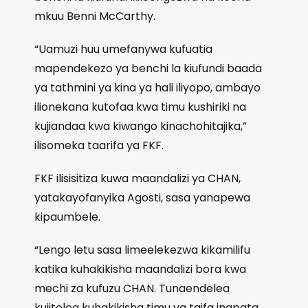
mkuu Benni McCarthy.
“Uamuzi huu umefanywa kufuatia
mapendekezo ya benchi la kiufundi baada
ya tathmini ya kina ya hali iliyopo, ambayo
ilionekana kutofaa kwa timu kushiriki na
kujiandaa kwa kiwango kinachohitajika,”
ilisomeka taarifa ya FKF.
FKF ilisisitiza kuwa maandalizi ya CHAN,
yatakayofanyika Agosti, sasa yanapewa
kipaumbele.
“Lengo letu sasa limeelekezwa kikamilifu
katika kuhakikisha maandalizi bora kwa
mechi za kufuzu CHAN. Tunaendelea
kujitolea kuhakikisha timu ya taifa inapata