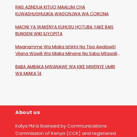
RAIS AZINDUA KITUO MAALUM CHA
KUWASHUGHULIKIA WAGONJWA WA CORONA
MAONI YA WAKENYA KUHUSU HOTUBA YAKE RAIS
BUNGENI WIKI ILIYOPITA
Mwanamme Wa Miaka Ishirini Na Tisa Awalawiti
Vijana Wawili Wa Miaka Minane Na Saba Mtawalia
Katika Mtaa Wa Shikangania, Kakamega
BABA AMBAKA MWANAWE WA KIKE MWENYE UMRI
WA MIAKA 14
About us
Kalya FM is licensed by Communications
Commission of Kenya (CCK) and registered