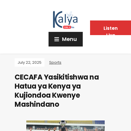
Listen
Live
Menu
July 22, 2025
Sports
CECAFA Yasikitishwa na
Hatua ya Kenya ya
Kujiondoa Kwenye
Mashindano