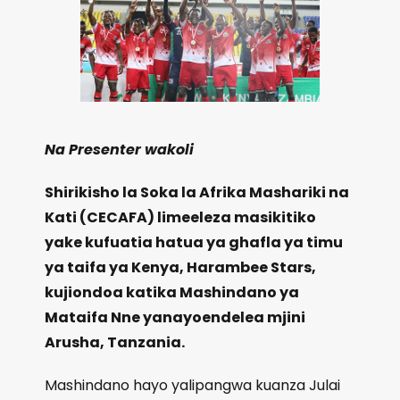
Na Presenter wakoli
Shirikisho la Soka la Afrika Mashariki na
Kati (CECAFA) limeeleza masikitiko
yake kufuatia hatua ya ghafla ya timu
ya taifa ya Kenya, Harambee Stars,
kujiondoa katika Mashindano ya
Mataifa Nne yanayoendelea mjini
Arusha, Tanzania.
Mashindano hayo yalipangwa kuanza Julai