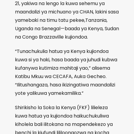
21, yakiwa na lengo la kuwa sehemu ya
maandalizi ya michuano ya CHAN, lakini sasa
yamebaki na timu tatu pekee,Tanzania,
Uganda na Senegal—baada ya Kenya, Sudan
na Congo Brazzaville kujiondoa.
“Tunachukulia hatua ya Kenya kujiondoa
kuwa si ya haki, hasa baada ya juhudi kubwa
kufanywa kutimiza mahitaji yao,” alisema
Katibu Mkuu wa CECAFA, Auka Gecheo.
“Ilitushangaza, hasa ikizingatiwa maandalizi
yote yalikuwa yamekamilika.”
Shirikisho la Soka la Kenya (FKF) lilieleza
kuwa hatua ya kujiondoa haikuchukuliwa
kiholela bali ilitokana na mapendekezo ya
benchi la kiufundi lililoongozwa na kocha